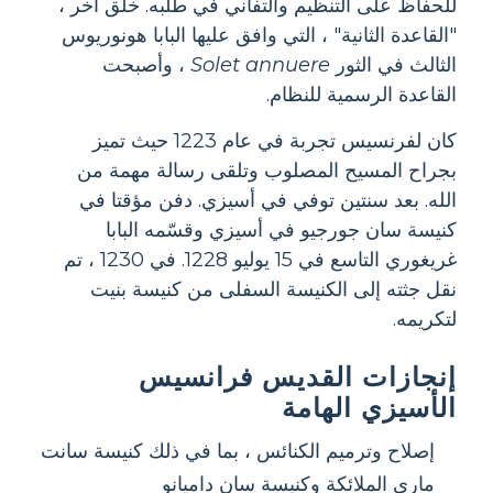
للحفاظ على التنظيم والتفاني في طلبه. خلق آخر ،
"القاعدة الثانية" ، التي وافق عليها البابا هونوريوس
الثالث في الثور
Solet annuere
، وأصبحت
القاعدة الرسمية للنظام.
كان لفرنسيس تجربة في عام 1223 حيث تميز
بجراح المسيح المصلوب وتلقى رسالة مهمة من
الله. بعد سنتين توفي في أسيزي. دفن مؤقتا في
كنيسة سان جورجيو في أسيزي وقسّمه البابا
غريغوري التاسع في 15 يوليو 1228. في 1230 ، تم
نقل جثته إلى الكنيسة السفلى من كنيسة بنيت
لتكريمه.
إنجازات القديس فرانسيس
الأسيزي الهامة
إصلاح وترميم الكنائس ، بما في ذلك كنيسة سانت
ماري الملائكة وكنيسة سان داميانو