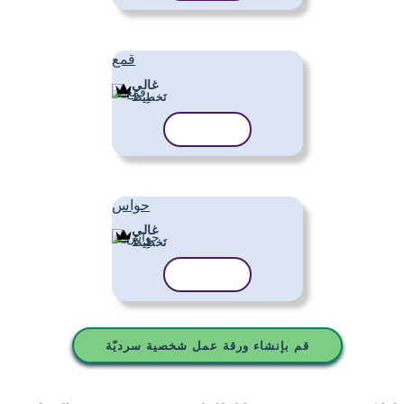
قمع
غالي
تَخطِيط
نسخ القالب
حواس
غالي
تَخطِيط
نسخ القالب
قم بإنشاء ورقة عمل شخصية سرديّة