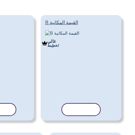
القيمة المكانية 8
غالي
تَخطِيط
نسخ القالب
نسخ 