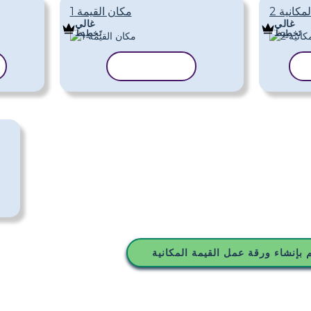
مكانية 2
مكان القيمة 1
غالي
غالي
تَخطِيط
تَخطِيط
ب
نسخ القالب
 بإنشاء ورقة عمل القيمة المكانية