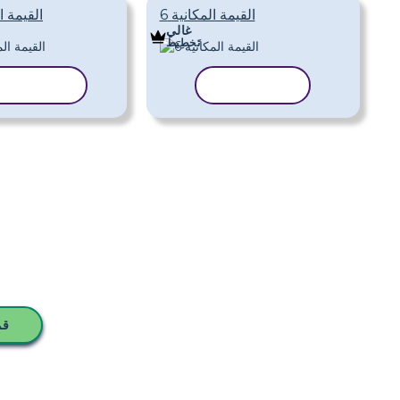
القيمة المكانية 6
القيمة ال
غالي
تَخطِيط
نسخ القالب
نسخ القال
قم