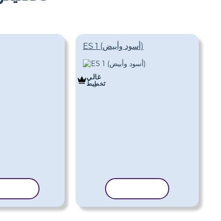
ES 1 (أسود وأبيض)
غالي
تَخطِيط
نسخ القالب
نسخ الق