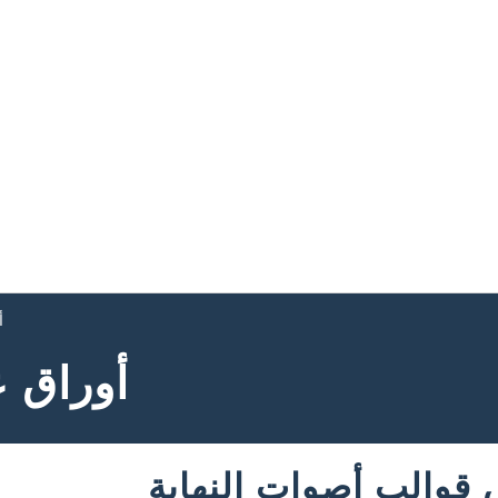
أ
أوراق ع
قوالب أصوات النهاية