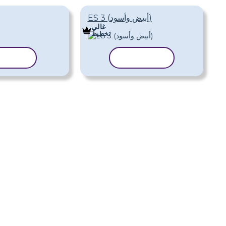
ES 3 (أبيض وأسود)
غالي
تَخطِيط
نسخ القالب
نسخ ال