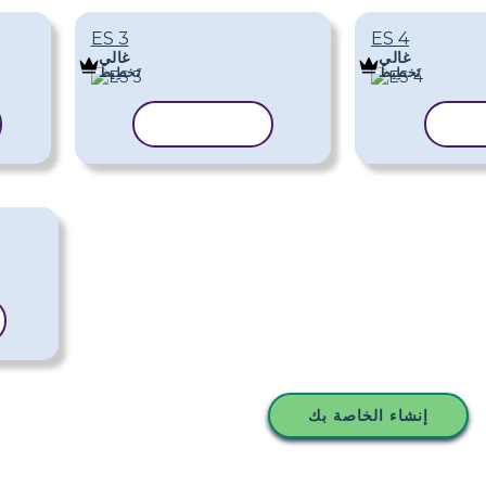
ES 3
ES 4
غالي
غالي
تَخطِيط
تَخطِيط
قالب
نسخ القالب
إنشاء الخاصة بك