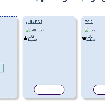
ES 2
قالب ES 1
غالي
غالي
تَخطِيط
تَخطِيط
الب
نسخ القالب