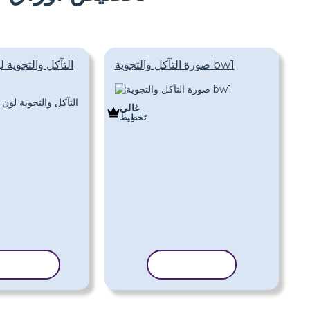
صورة التآكل والتجوية bw1
التآكل والتجوية 
غالي
تَخطِيط
نسخ القالب
نسخ القا