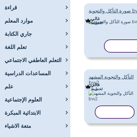
قراءة
لتجوية bw 2
غالي
موارد المعلم
تَخطِيط
جاري الكتابة
سخ القالب
تعلم اللغة
التعلم العاطفي الاجتماعي
المساعدات الدراسية
التآكل والتجوية المشهد
bw2
غالي
علم
تَخطِيط
العلوم الإجتماعية
نسخ القالب
الابتدائية المبكرة
متعة الاشياء