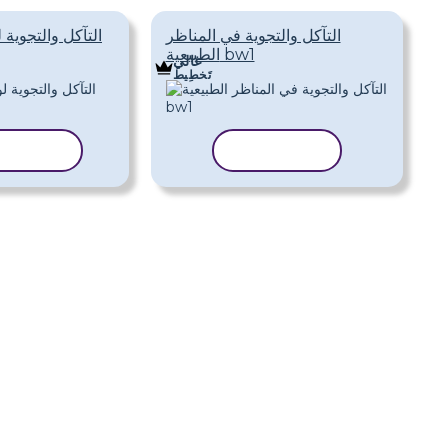
التآكل والتجوية في المناظر
التآكل والتجوية 
الطبيعية bw1
غالي
تَخطِيط
نسخ القالب
نسخ القا