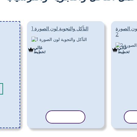
لون الصورة
التآكل والتجوية لون الصورة 1
2
غالي
غالي
تَخطِيط
تَخطِيط
لب
نسخ القالب