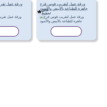
ورقة عمل لتقريب قوس قزح
ورقة عمل تقري
جاهزة للطباعة بالأبيض والأسود
غالي
تَخطِيط
نسخ القالب
نسخ الق