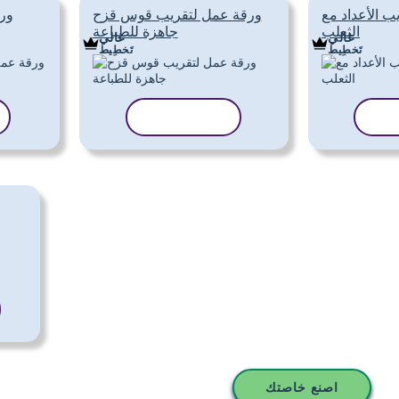
ب الأعداد مع
ورقة عمل لتقريب قوس قزح
ور
الثعلب
جاهزة للطباعة
غالي
غالي
تَخطِيط
تَخطِيط
الب
نسخ القالب
و
اصنع خاصتك