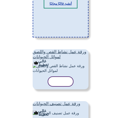
أنشئ قالبًا مجانيًا
ورقة عمل نشاط القص واللصق
لموائل الحيوانات
غالي
تَخطِيط
نسخ القالب
ورقة عمل تصنيف الحيوانات
غالي
تَخطِيط