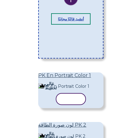
أنشئ قالبًا مجانيًا
PK En Portrait Color 1
غالي
تَخطِيط
نسخ القالب
لون صورة الطاقة PK 2
غالي
تَخطِيط