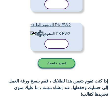
نسخ القالب
المشهد الطاقة PK BW2
غالي
تَخطِيط
نسخ القالب
اصنع خاصتك
إذا كنت تقوم بتعيين هذا لطلابك ، فقم بنسخ ورقة العمل
إلى حسابك وحفظها. عند إنشاء مهمة ، ما عليك سوى
تحديدها كقالب!