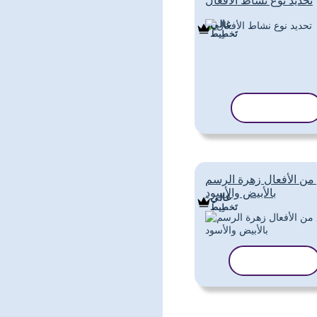
تحديد نوع نشاط الأفعال
غالي
تَخطِيط
نسخ القالب
من الأفعال زهرة الرسم
بالأبيض والأسود
غالي
تَخطِيط
نسخ القالب