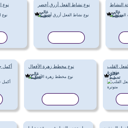
ة النشاط
نوع نشاط الفعل أزرق أخضر
نوع ا
غالي
غالي
تَخطِيط
تَخطِيط
ب
نسخ القالب
ن
فعل القلب
نوع مخطط زهرة الأفعال
أكمل ج
متوترة
غالي
غالي
تَخطِيط
تَخطِيط
لب
نسخ القالب