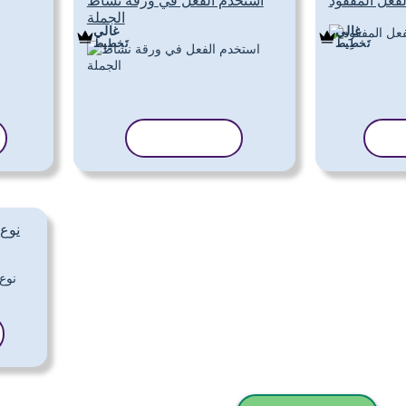
فعل المفقود
استخدم الفعل في ورقة نشاط
الجملة
غالي
غالي
تَخطِيط
تَخطِيط
لب
نسخ القالب
نوع 