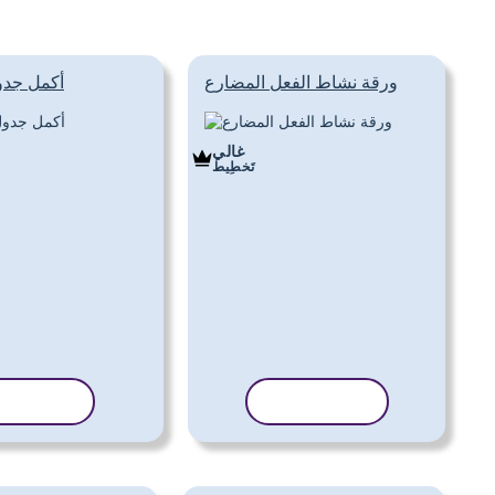
ورقة نشاط الفعل المضارع
أكمل جدو
غالي
تَخطِيط
نسخ القالب
نسخ القا