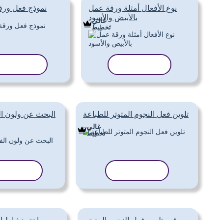
نوع الأفعال أمثلة ورقة عمل
نموذج فعل ورق
بالأبيض والأسود
غالي
تَخطِيط
نسخ القالب
نسخ القال
تلوين فعل النجوم المتوتر للطباعة
البحث عن ولون ال
غالي
تَخطِيط
نسخ القالب
نسخ القا