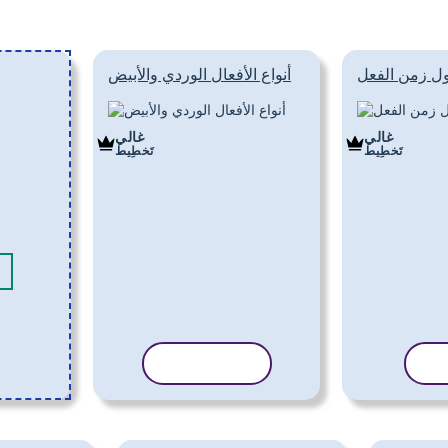
ل زمن الفعل
أنواع الأفعال الوردي والأبيض
غالي
غالي
تَخطِيط
تَخطِيط
لب
نسخ القالب