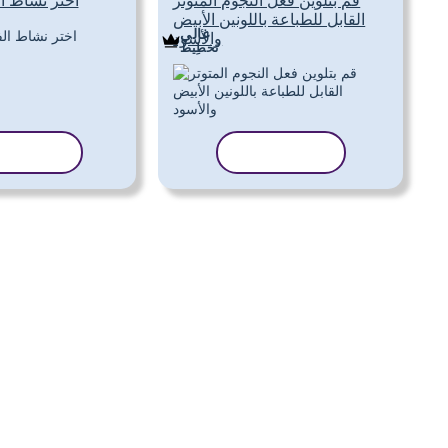
قم بتلوين فعل النجوم المتوتر
اختر نشاط ال
القابل للطباعة باللونين الأبيض
غالي
والأسود
تَخطِيط
نسخ القالب
نسخ القا