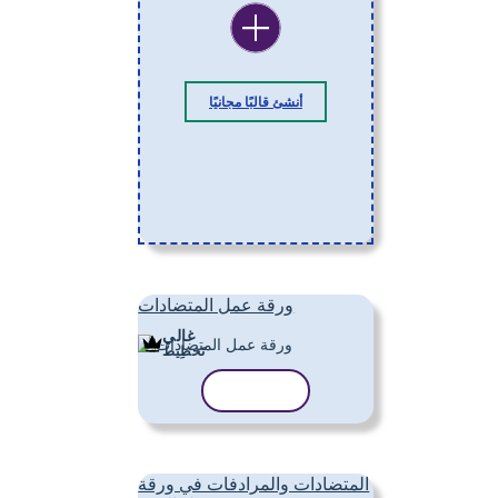
أنشئ قالبًا مجانيًا
ورقة عمل المتضادات
غالي
تَخطِيط
نسخ القالب
المتضادات والمرادفات في ورقة