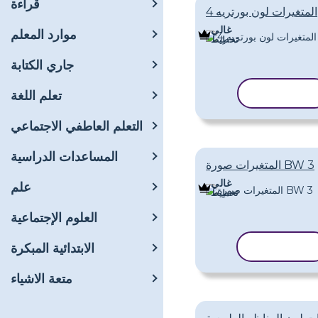
قراءة
المتغيرات لون بورتريه 4
غالي
موارد المعلم
تَخطِيط
جاري الكتابة
نسخ القالب
تعلم اللغة
التعلم العاطفي الاجتماعي
المساعدات الدراسية
المتغيرات صورة BW 3
غالي
علم
تَخطِيط
العلوم الإجتماعية
نسخ القالب
الابتدائية المبكرة
متعة الاشياء