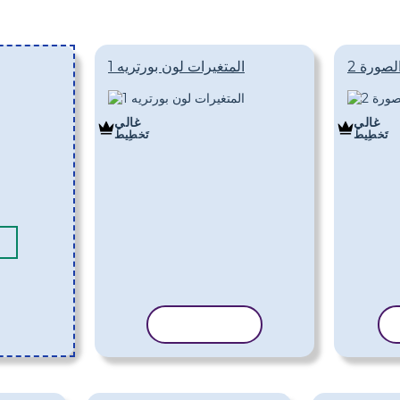
لصورة 2
المتغيرات لون بورتريه 1
غالي
غالي
تَخطِيط
تَخطِيط
نسخ القالب