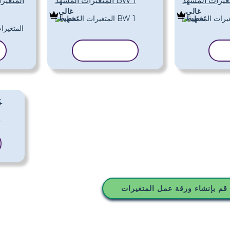
المتغيرات المشهد BW 1
المتغير
غالي
غالي
تَخطِيط
تَخطِيط
لب
نسخ القالب
ال
قم بإنشاء ورقة عمل المتغيرات