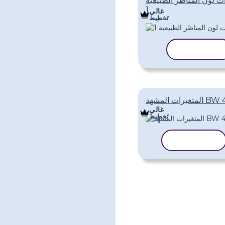
ات لون المناظر الطبيعية
1
غالي
تَخطِيط
نسخ القالب
متغيرات المشهد BW 4
غالي
تَخطِيط
نسخ القالب