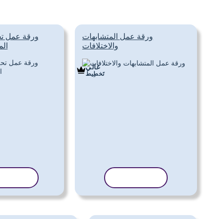
ورقة عمل المتشابهات
ورقة عمل تح
والاختلافات
الم
غالي
تَخطِيط
نسخ القالب
نسخ الق