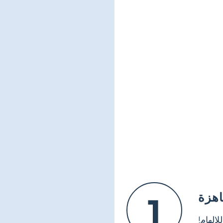
اهزة
1
لإلهام!