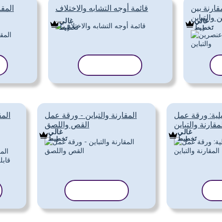
ارنة بين
قائمة أوجه التشابه والاختلاف
المقا
والتباين
غالي
غالي
تَخطِيط
تَخطِيط
نسخ القالب
لية: ورقة عمل
المقارنة والتباين - ورقة عمل
المق
مقارنة والتباين
القص واللصق
غالي
غالي
تَخطِيط
تَخطِيط
لب
نسخ القالب