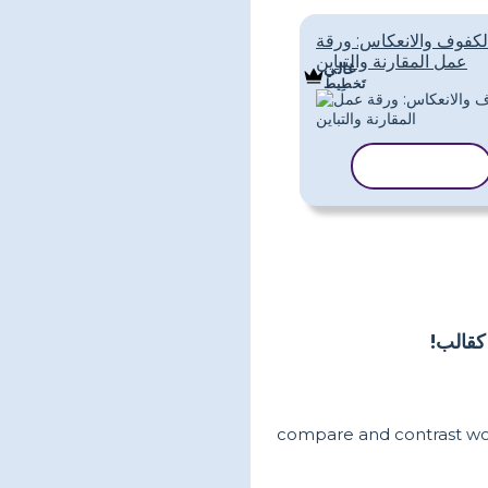
لكفوف والانعكاس: ورقة
عمل المقارنة والتباين
غالي
تَخطِيط
نسخ القالب
كقالب!