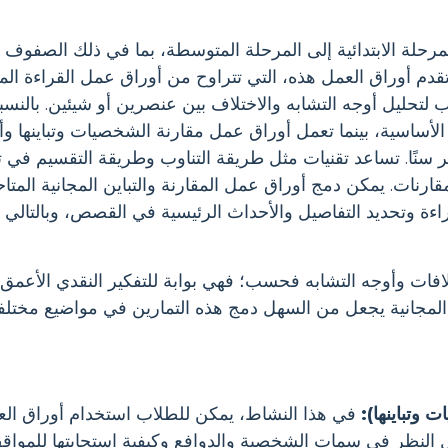
رحلة الابتدائية إلى المرحلة المتوسطة، بما في ذلك الصفوف ا
. تقدم أوراق العمل هذه، التي تتراوح من أوراق عمل القراءة المق
ب لتحليل أوجه التشابه والاختلاف بين عنصرين أو شيئين. بالنسب
 الأساسية، بينما تعمل أوراق عمل مقارنة الشخصيات وتباينها 
ر سنًا. تساعد تقنيات مثل طريقة التناوب وطريقة التقسيم في ت
م مثل مخططات Venn في تصور المقارنات. يمكن دمج أوراق عمل المقارنة والتباين المجاني
اءة وتحديد التفاصيل والأحداث الرئيسية في القصص، وبالتالي 
لافات وأوجه التشابه فحسب؛ فهي بوابة للتفكير النقدي الأعمق
ن المجانية يجعل من السهل دمج هذه التمارين في مواضيع مختلف
وتباينها):
في هذا النشاط، يمكن للطلاب استخدام أوراق ال
النظر في سمات الشخصية والدوافع وكيفية استجابتها للمواقف 