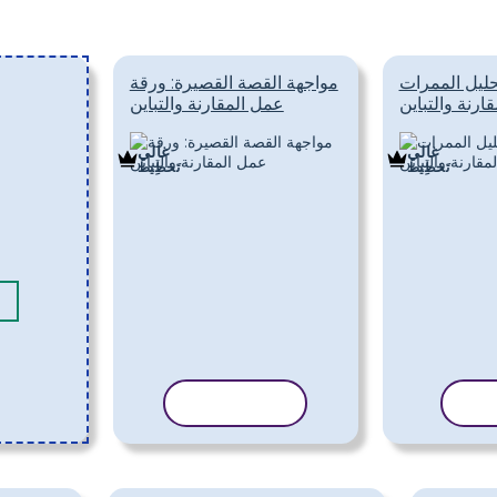
ليل الممرات
مواجهة القصة القصيرة: ورقة
قارنة والتباين
عمل المقارنة والتباين
غالي
غالي
تَخطِيط
تَخطِيط
الب
نسخ القالب