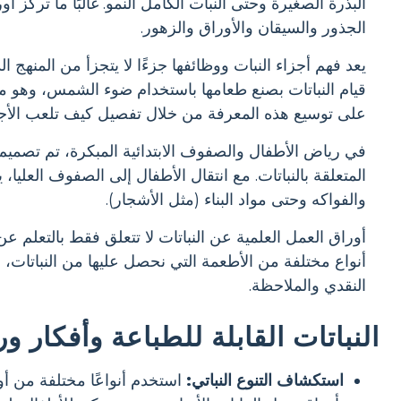
البذرة الصغيرة وحتى النبات الكامل النمو. غالبًا ما تركز
الجذور والسيقان والأوراق والزهور.
يعد فهم أجزاء النبات ووظائفها جزءًا لا يتجزأ من المنه
قيام النباتات بصنع طعامها باستخدام ضوء الشمس، وهو مفهو
على توسيع هذه المعرفة من خلال تفصيل كيف تلعب الأجزاء ا
في رياض الأطفال والصفوف الابتدائية المبكرة، تم تصميم 
المتعلقة بالنباتات. مع انتقال الأطفال إلى الصفوف العليا،
والفواكه وحتى مواد البناء (مثل الأشجار).
أوراق العمل العلمية عن النباتات لا تتعلق فقط بالتعلم 
أنواع مختلفة من الأطعمة التي نحصل عليها من النباتات، أ
النقدي والملاحظة.
النباتات القابلة للطباعة وأفكار و
استكشاف التنوع النباتي:
استخدم أنواعًا مختلفة من أور