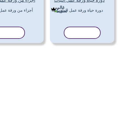
دورة حياة ورقة عمل النبات
أجزاء من ورقة عمل
غالي
تَخطِيط
نسخ القالب
نسخ القا