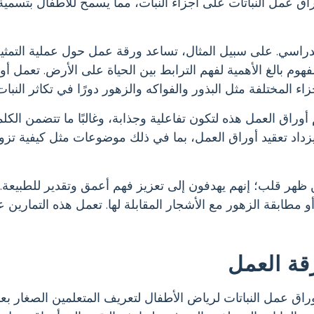
 أوراق عمل النباتات على أجزاء النبات، مما يسمح للأطفال بتسمي
ج الدراسي. على سبيل المثال، تساعد ورقة عمل حول عملية التم
م بالغ الأهمية لفهم الترابط بين الحياة على الأرض. تعمل أور
لمختلفة مثل البذور والفواكه والزهور دورًا في تكاثر النبات و
أوراق العمل هذه لتكون تفاعلية وجذابة، وغالبًا ما تتضمن الك
 يزداد تعقيد أوراق العمل، بما في ذلك موضوعات مثل كيفية تزويد
عن ظهر قلب؛ إنهم يهدفون إلى تعزيز فهم أعمق وتقدير للطبيعة
و مطابقة الزهور مع الأشجار المقابلة لها. تعمل هذه التمارين ع
رقة العمل
اق عمل النباتات لرياض الأطفال لتعريف المتعلمين الصغار بعالم 