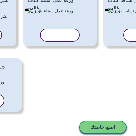
 نشاط النبات
ورقة عمل أسئلة النبات
تشري
غالي
غالي
تَخطِيط
تَخطِيط
لب
نسخ القالب
ورق
اصنع خاصتك