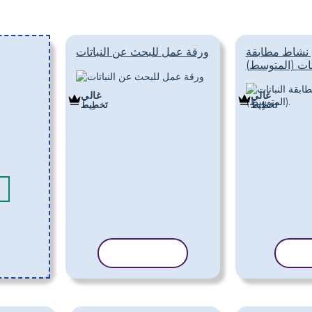
نشاط مطابقة
ورقة عمل للبحث عن النباتات
غالي
غالي
تَخطِيط
تَخطِيط
الب
نسخ القالب