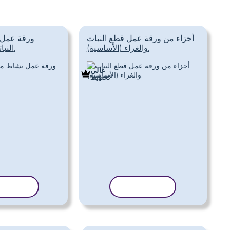
أجزاء من ورقة عمل قطع النبات
ورقة عمل 
والغراء (الأساسية).
النباتات (المتوسط).
غالي
تَخطِيط
نسخ القالب
نسخ الق