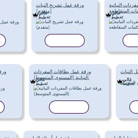
ردات النباتية
ورقة عمل تشريح النبات
مات المتقاطعة
(متقدم)
غالي
غالي
تَخطِيط
تَخطِيط
الب
نسخ القالب
ل النبات
ورقة عمل بطاقات المفردات
ورقة
النباتية (المستوى المتوسط).
غالي
غالي
تَخطِيط
تَخطِيط
نسخ القالب