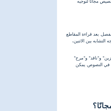
صيص مجانًا لتوجيه
فصل. بعد قراءة المقاطع
التشابه بين الاثنين،
ين" و"ناقد" و"مرح"
لة في النصوص. يمكن
انًا؟