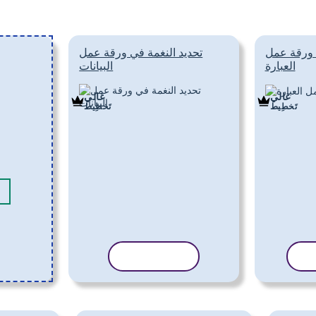
ورقة عمل
تحديد النغمة في ورقة عمل
العبارة
البيانات
غالي
غالي
تَخطِيط
تَخطِيط
لب
نسخ القالب