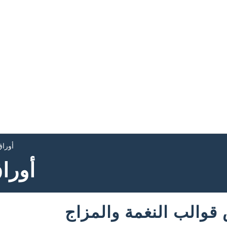
أوراق
أورا
والب النغمة والمزاج