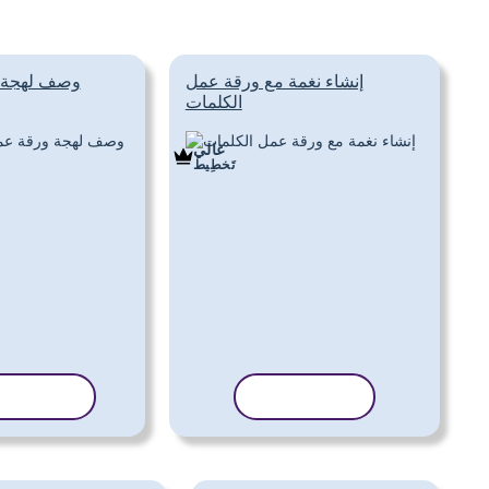
إنشاء نغمة مع ورقة عمل
وصف لهجة 
الكلمات
غالي
تَخطِيط
نسخ القالب
نسخ القا