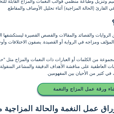
يم وتنزيل وطباعة منظمي قوالب النغمات والمزاج القابلة للتخ
القارئ (الحالة المزاجية) أثناء تحليل الأوصاف والمقاطع.
 الروايات والقصائد والمقالات والقصص القصيرة ليستكشفها ال
مؤلف ومزاجه في الرواية أو القصيدة. يصفون الاختلافات وأوجه 
جموعة من الكلمات أو العبارات ذات النغمات والمزاج مثل "حز
لمات العاطفية على مناقشة الأهداف الدقيقة والمشاعر المنقو
 في كثير من الأحيان بين المفهومين.
اء ورقة عمل المزاج والنغمة
 عمل النغمة والحالة المزاجية مج