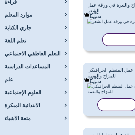
قراءة
اج والنبرة في ورقة عمل
الشعر
غالي
موارد المعلم
تَخطِيط
جاري الكتابة
نسخ القالب
تعلم اللغة
التعلم العاطفي الاجتماعي
المساعدات الدراسية
عمل المنظم الجرافيكي
للمزاج والنغمة
غالي
علم
تَخطِيط
العلوم الإجتماعية
نسخ القالب
الابتدائية المبكرة
متعة الاشياء