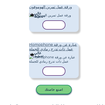
ورقة عمل تمرين الهوموفون
غالي
تَخطِيط
نسخ القالب
Homophone عبارة عن ورقة
عمل ذات تدرج رمادي للجملة
غالي
تَخطِيط
نسخ القالب
اصنع خاصتك