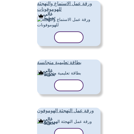
ورقة عمل الاستماع والتهجئة
للهوموفونات
غالي
تَخطِيط
نسخ القالب
بطاقة تعليمية متجانسة
غالي
تَخطِيط
نسخ القالب
ورقة عمل التهجئة الهوموفون
غالي
تَخطِيط