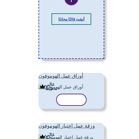
أنشئ قالبًا مجانيًا
أوراق عمل الهوموفون
غالي
تَخطِيط
نسخ القالب
ورقة عمل اختيار الهوموفون
غالي
تَخطِيط