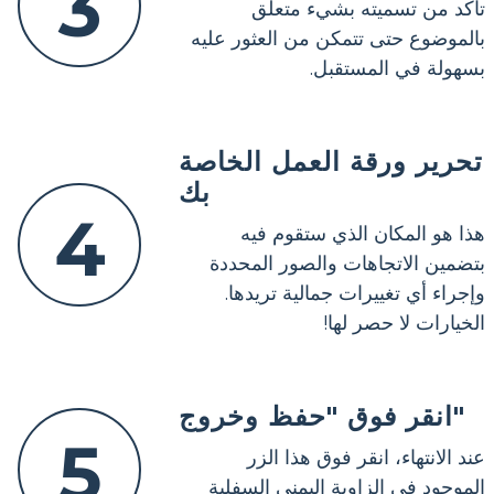
3
تأكد من تسميته بشيء متعلق
بالموضوع حتى تتمكن من العثور عليه
بسهولة في المستقبل.
تحرير ورقة العمل الخاصة
بك
4
هذا هو المكان الذي ستقوم فيه
بتضمين الاتجاهات والصور المحددة
وإجراء أي تغييرات جمالية تريدها.
الخيارات لا حصر لها!
انقر فوق "حفظ وخروج"
5
عند الانتهاء، انقر فوق هذا الزر
الموجود في الزاوية اليمنى السفلية