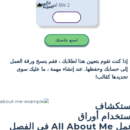
غالي
تَخطِيط
نسخ القالب
اصنع خاصتك
إذا كنت تقوم بتعيين هذا لطلابك ، فقم بنسخ ورقة العمل
إلى حسابك وحفظها. عند إنشاء مهمة ، ما عليك سوى
تحديدها كقالب!
ستكشاف
ستخدام أوراق
عمل All About Me في الفصل