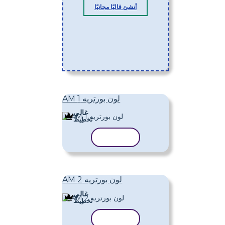
أنشئ قالبًا مجانيًا
AM لون بورتريه 1
غالي
تَخطِيط
نسخ القالب
AM لون بورتريه 2
غالي
تَخطِيط
نسخ القالب