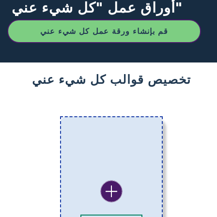
أوراق عمل "كل شيء عني"
قم بإنشاء ورقة عمل كل شيء عني
تخصيص قوالب كل شيء عني