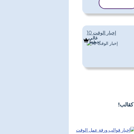
نسخ القالب
إخبار الوقت 10
غالي
تَخطِيط
كقالب!