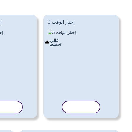
إخبار الوقت 3
إ
غالي
تَخطِيط
نسخ القالب
نسخ الق