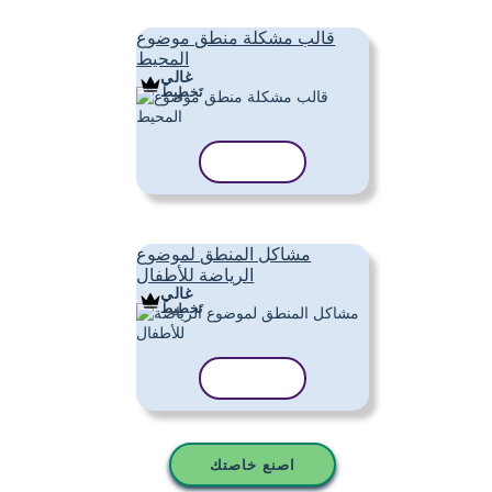
قالب مشكلة منطق موضوع
المحيط
غالي
تَخطِيط
نسخ القالب
مشاكل المنطق لموضوع
الرياضة للأطفال
غالي
تَخطِيط
نسخ القالب
اصنع خاصتك