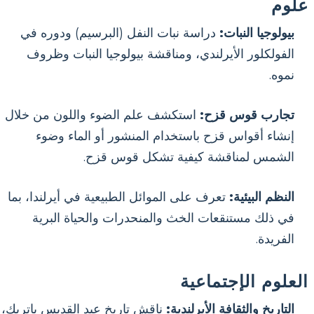
علوم
بيولوجيا النبات:
دراسة نبات النفل (البرسيم) ودوره في
الفولكلور الأيرلندي، ومناقشة بيولوجيا النبات وظروف
نموه.
تجارب قوس قزح:
استكشف علم الضوء واللون من خلال
إنشاء أقواس قزح باستخدام المنشور أو الماء وضوء
الشمس لمناقشة كيفية تشكل قوس قزح.
النظم البيئية:
تعرف على الموائل الطبيعية في أيرلندا، بما
في ذلك مستنقعات الخث والمنحدرات والحياة البرية
الفريدة.
العلوم الإجتماعية
التاريخ والثقافة الأيرلندية:
ناقش تاريخ عيد القديس باتريك،