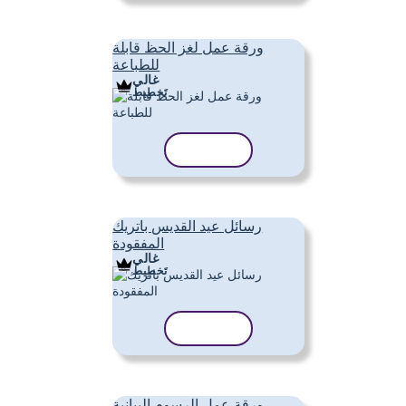
ورقة عمل لغز الحظ قابلة
للطباعة
غالي
تَخطِيط
نسخ القالب
رسائل عيد القديس باتريك
المفقودة
غالي
تَخطِيط
نسخ القالب
ورقة عمل الرسوم البيانية