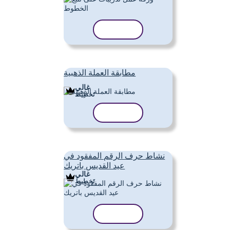
نسخ القالب
مطابقة العملة الذهبية
غالي
تَخطِيط
نسخ القالب
نشاط حرف الرقم المفقود في
عيد القديس باتريك
غالي
تَخطِيط
نسخ القالب