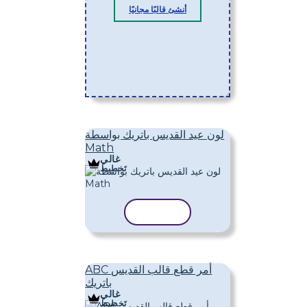
أنشئ قالبًا مجانيًا
لون عيد القديس باتريك بواسطة
Math
غالي
تَخطِيط
نسخ القالب
ABC أمر قطع قالب القديس
باتريك
غالي
تَخطِيط