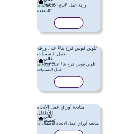
تَخطِيط
نسخ القالب
تلوين قوس قزح بناءً على ورقة
عمل التسميات
غالي
تَخطِيط
نسخ القالب
متابعة أوراق عمل الاتجاه
للأطفال
غالي
تَخطِيط