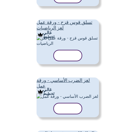
تسلق قوس قزح - ورقة عمل
لغز الرياضيات
غالي
تَخطِيط
نسخ القالب
لغز الضرب الأساسي - ورقة
عمل
غالي
تَخطِيط
نسخ القالب