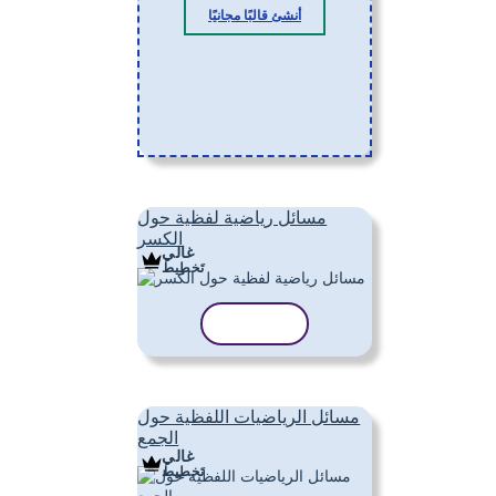
أنشئ قالبًا مجانيًا
مسائل رياضية لفظية حول
الكسر
غالي
تَخطِيط
نسخ القالب
مسائل الرياضيات اللفظية حول
الجمع
غالي
تَخطِيط