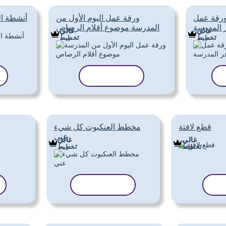
ورقة عمل
ورقة عمل اليوم الأول من
أنشطة الي
المدرسة
المدرسة موضوع أقلام الرصاص
غالي
غالي
تَخطِيط
تَخطِيط
نسخ القالب
قطع لافتة
مخطط العنكبوت كل شيء
عني
غالي
غالي
تَخطِيط
تَخطِيط
لب
نسخ القالب