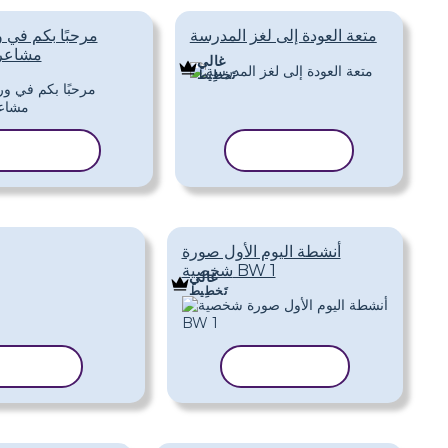
متعة العودة إلى لغز المدرسة
مرحبًا بكم في 
مشاعر 
غالي
تَخطِيط
نسخ القالب
نسخ القالب
أنشطة اليوم الأول صورة
شخصية BW 1
غالي
تَخطِيط
نسخ القالب
نسخ القا