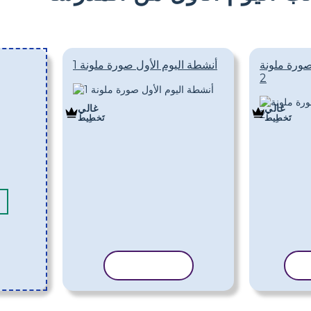
صورة ملونة
أنشطة اليوم الأول صورة ملونة 1
2
غالي
غالي
تَخطِيط
تَخطِيط
لب
نسخ القالب