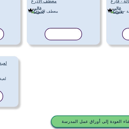
الة - فارغ
معطف الاذرع
غالي
غالي
تَخطِيط
تَخطِيط
نسخ القالب
لعبة
اء العودة إلى أوراق عمل المدرسة