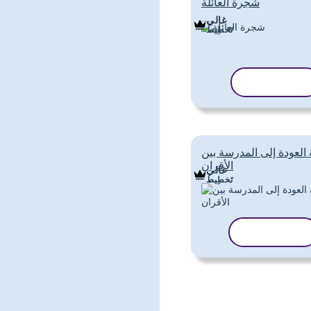
شجرة العائلة
غالي
تَخطِيط
نسخ القالب
 العودة إلى المدرسة بين
الأقران
غالي
تَخطِيط
نسخ القالب