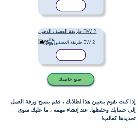
نسخ القالب
طريقة العصف الذهني BW 2
غالي
تَخطِيط
نسخ القالب
اصنع خاصتك
إذا كنت تقوم بتعيين هذا لطلابك ، فقم بنسخ ورقة العمل
إلى حسابك وحفظها. عند إنشاء مهمة ، ما عليك سوى
تحديدها كقالب!