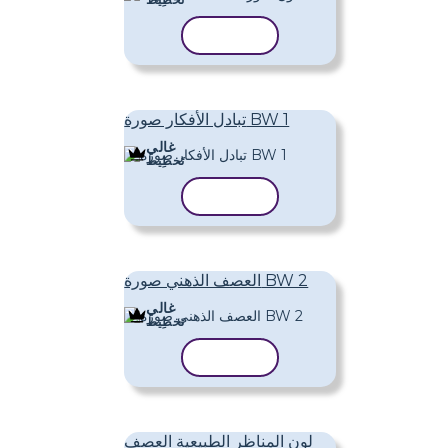
نسخ القالب
تبادل الأفكار صورة BW 1
غالي
تَخطِيط
نسخ القالب
العصف الذهني صورة BW 2
غالي
تَخطِيط
نسخ القالب
لون المناظر الطبيعية العصف