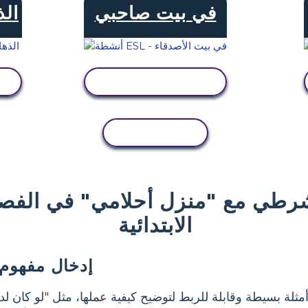
في بيت صاحبي
الذ
عرض النشاط
نسخ النشاط
لشرطي مع "منزل أحلامي" في الفص
الابتدائية
إدخال مفهوم
لة بسيطة وقابلة للربط لتوضيح كيفية عملها، مثل "لو كان لد