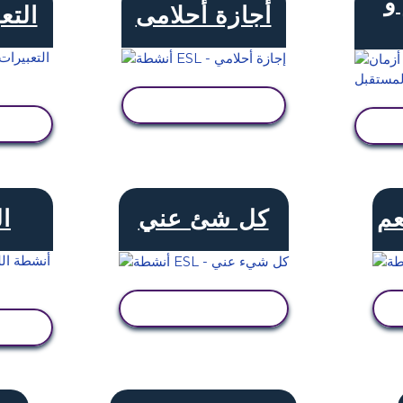
و
أجازة أحلامى
التع
عرض النشاط
عم
كل شئ عني
ال
عرض النشاط