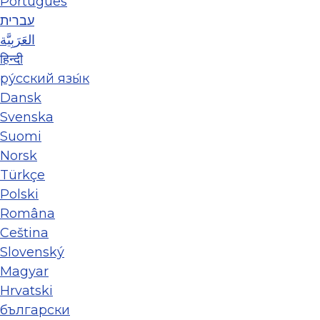
Português
עברית
العَرَبِيَّة
हिन्दी
ру́сский язы́к
Dansk
Svenska
Suomi
Norsk
Türkçe
Polski
Româna
Ceština
Slovenský
Magyar
Hrvatski
български