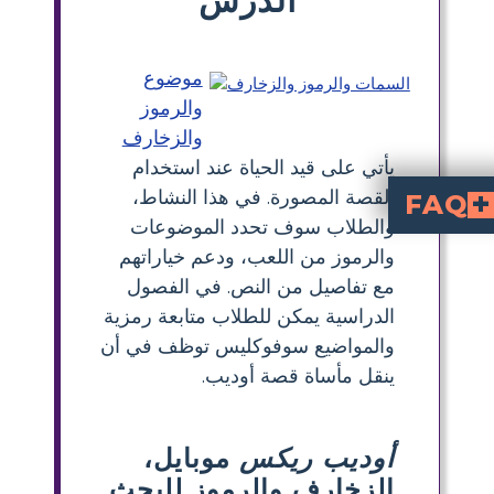
موضوع
والرموز
والزخارف
يأتي على قيد الحياة عند استخدام
القصة المصورة. في هذا النشاط،
FAQ
والطلاب سوف تحدد الموضوعات
حاولون تجنب شيء ما ولكنه حدث على أي حال؟
كيف تتناول المسرحية موضوع القدر مقابل الإرادة الحرة؟
والرموز من اللعب، ودعم خياراتهم
مع تفاصيل من النص. في الفصول
الدراسية يمكن للطلاب متابعة رمزية
والمواضيع سوفوكليس توظف في أن
ينقل مأساة قصة أوديب.
أوديب ريكس
موبايل،
الزخارف والرموز للبحث