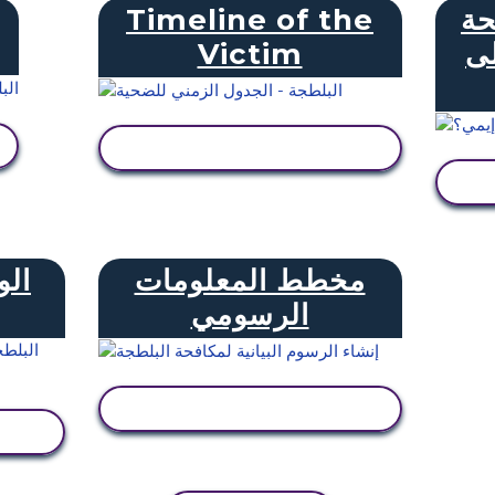
حة
Timeline of the
لى
Victim
عرض النشاط
مخطط المعلومات
الو
الرسومي
عرض النشاط