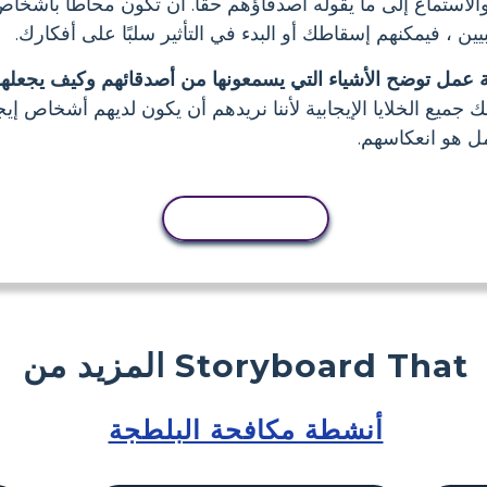
لاستماع إلى ما يقوله أصدقاؤهم حقًا. أن تكون محاطًا بأشخاص
ن ، فيمكنهم إسقاطك أو البدء في التأثير سلبًا على أفكارك.
ة عمل توضح الأشياء التي يسمعونها من أصدقائهم وكيف يجعل
 جميع الخلايا الإيجابية لأننا نريدهم أن يكون لديهم أشخاص إيجا
مل هو انعكاسهم.
نسخ النشاط
المزيد من Storyboard That
أنشطة مكافحة البلطجة