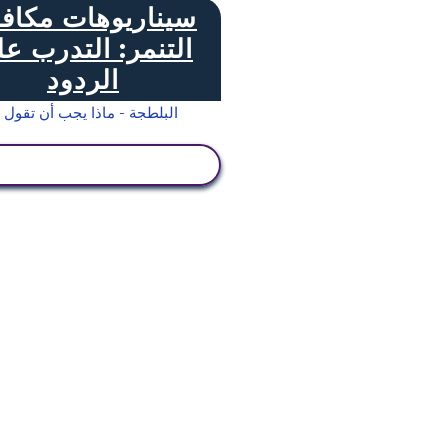
سيناريوهات مكاف
التنمر: التدرب ع
الردود
عرض النشاط