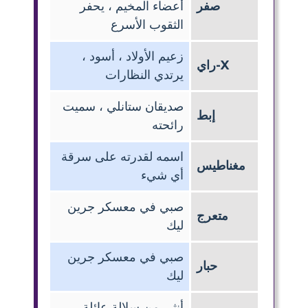
صفر
أعضاء المخيم ، يحفر
الثقوب الأسرع
زعيم الأولاد ، أسود ،
X-راي
يرتدي النظارات
صديقان ستانلي ، سميت
إبط
رائحته
اسمه لقدرته على سرقة
مغناطيس
أي شيء
صبي في معسكر جرين
متعرج
ليك
صبي في معسكر جرين
حبار
ليك
أنثى من سلالة عائلة