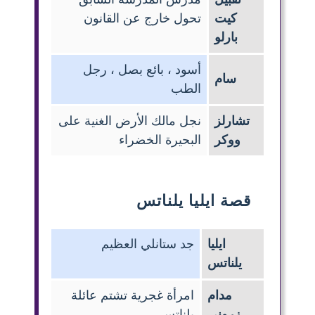
كيت
تحول خارج عن القانون
بارلو
أسود ، بائع بصل ، رجل
سام
الطب
تشارلز
نجل مالك الأرض الغنية على
ووكر
البحيرة الخضراء
قصة ايليا يلناتس
ايليا
جد ستانلي العظيم
يلناتس
مدام
امرأة غجرية تشتم عائلة
زروني
يلناتس