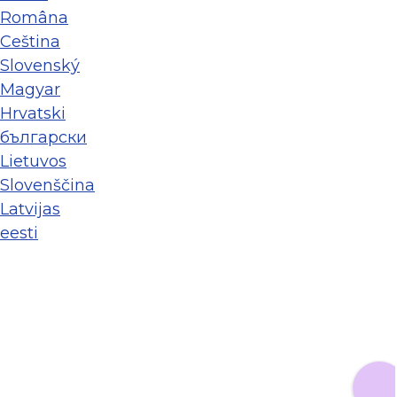
Româna
Ceština
Slovenský
Magyar
Hrvatski
български
Lietuvos
Slovenščina
Latvijas
eesti