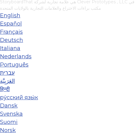
في
Clever Prototypes , LLC
StoryboardThat هي علامة تجارية لشركة
مكتب براءات الاختراع والعلامات التجارية بالولايات المتحدة
English
Español
Français
Deutsch
Italiana
Nederlands
Português
עברית
العَرَبِيَّة
हिन्दी
ру́сский язы́к
Dansk
Svenska
Suomi
Norsk