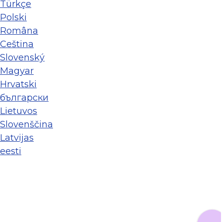
Türkçe
Polski
Româna
Ceština
Slovenský
Magyar
Hrvatski
български
Lietuvos
Slovenščina
Latvijas
eesti