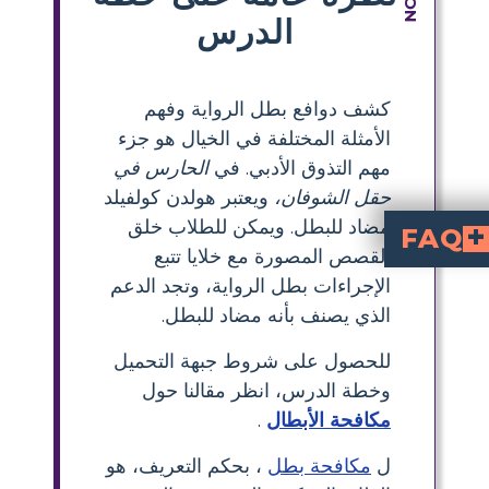
الدرس
كشف دوافع بطل الرواية وفهم
الأمثلة المختلفة في الخيال هو جزء
مهم التذوق الأدبي. في
الحارس في
حقل الشوفان،
ويعتبر هولدن كولفيلد
مضاد للبطل. ويمكن للطلاب خلق
FAQ
القصص المصورة مع خلايا تتبع
على الناس، ويحكم على الغرباء بقسوة، ويجد صعوبة في تنفيذ خططه. عندما يرقص مع فتيات في الحانة، يسخر منهن ويختلق أكاذيب غير ضرورية لمجرد التسلية.
واية الحارس في حقل الشوفان؟
فيلد يتوافق مع نمط البطل المضاد؟
مثلة على صفات هولدن كولفيلد كمضاد للبطل؟
الإجراءات بطل الرواية، وتجد الدعم
الذي يصنف بأنه مضاد للبطل.
للحصول على شروط جبهة التحميل
وخطة الدرس، انظر مقالنا حول
مكافحة الأبطال
.
ل
مكافحة بطل
، بحكم التعريف، هو