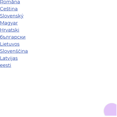
Româna
Ceština
Slovenský
Magyar
Hrvatski
български
Lietuvos
Slovenščina
Latvijas
eesti