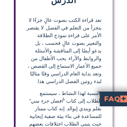
تعد قراءة الكتب بصوت عالٍ جزءًا لا
يتجزأ من التعلم في الفصل. لا يقتصر
الأمر على قراءة نموذج الطلاقة
والتعبير بصوت عالٍ فحسب ، بل
يدعو أيضًا إلى المناقشة والأسئلة
والروابط والآراء. يحب الأطفال من
جميع الأعمار الاستماع إلى القصص ،
وتعد بداية العام الدراسي وقتًا مثاليًا
لبدء روتين الفصل الدراسي هذا.
بالنسبة لهذا النشاط ، سيستمع
FAQ
الطلاب إلى كتاب
"أفضل جزء مني"
بقلم ويندي إيوالد. إنه كتاب ممتاز
من خلال الاحتفال بفرادة كل طفل وتشجيع التعبير عن الذات.
والاحتفال بالتنوع في الفصل.
كيف يمكنني استخدام "أفضل جزء فيّ" لبدء العام الدراسي؟
ين. تعزز هذه النشاطات
ما هي بعض النصائح لتوجيه الطلاب خلال نشاط "أفضل جزء فيّ"؟
للمساعدة في بناء بيئة صفية إيجابية
حيث يتبنى الطلاب اختلافات بعضهم