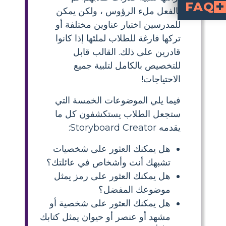
FAQ
بالفعل ملء الرؤوس ، ولكن يمكن
للمدرسين اختيار عناوين مختلفة أو
توضيح إجاباتهم، ويقدمون عبر النقر على "حفظ وخرج".
تشمل الأفكار الإبداعية: العثور على شخصيات تشبههم أو عائلاتهم، رموز للمواد المفضلة، عناصر تمثل الهوايات، حيواناتهم المفضلة، خلفيات بألوانهم المفضلة، وأشياء لموسمهم أو كتابهم المفضل.
ا هو نشاط خريطة العنكبوت "كل شيء عني" للطلاب الابتدائيين؟
احتياجات الطلاب المختلفة؟
ما هي بعض الأفكار الإبداعية لمشاريع "كل شيء عني" للطلاب؟
لماذا تعتبر نشاط "كل شيء عني" مفيدًا في بداية العام الدراسي؟
 الطلاب منشئ الستوري بورد لدروس "كل شيء عني"؟
تركها فارغة للطلاب لملئها إذا كانوا
قادرين على ذلك. القالب قابل
للتخصيص بالكامل لتلبية جميع
الاحتياجات!
فيما يلي الموضوعات الخمسة التي
ستجعل الطلاب يستكشفون كل ما
يقدمه Storyboard Creator:
هل يمكنك العثور على شخصيات
تشبهك أنت وأشخاص في عائلتك؟
هل يمكنك العثور على رمز يمثل
موضوعك المفضل؟
هل يمكنك العثور على شخصية أو
مشهد أو عنصر أو حيوان يمثل كتابك