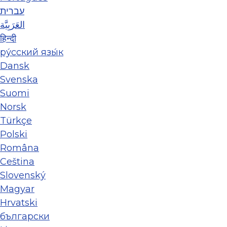
עברית
العَرَبِيَّة
हिन्दी
ру́сский язы́к
Dansk
Svenska
Suomi
Norsk
Türkçe
Polski
Româna
Ceština
Slovenský
Magyar
Hrvatski
български