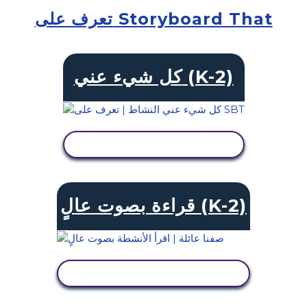
تعرف على Storyboard That
كل شيء عني (K-2)
عرض النشاط
قراءة بصوت عالٍ (K-2)
عرض النشاط