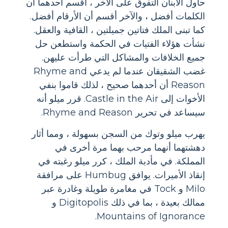
حاول الابنان التفوق على الآخر ، أقسم أحدهما أن
الكلمات أفضل ، والآخر أقسم أن الأرقام أفضل.
كما تبنى الملك فتاتين جميلتين ، القافية والعقل.
نشأت هؤلاء الفتيات في الحكمة واستطعن حل
جميع الخلافات والمشاكل التي طرأت عليهن.
غضب الشقيقان عندما لم يدعي Rhyme and
Reason أن أحدهما صحيح ، لذلك قاموا بنفي
الأخوات إلى Castle in the Air. قرر ميلو أنه
سيساعد في تحرير Rhyme and Reason.
يهرب ميلو وتوك من السجن بسهولة ، ومما أثار
دهشتهما أنهما مرحب بهما مرة أخرى في
المملكة. في مأدبة الملك ، كرر ميلو رغبته في
إنقاذ الأميرات. يوافق Humbug على مرافقة
Milo و Tock في مغامرة طويلة وغادرة عبر
ممالك بعيدة ، بما في ذلك Digitopolis و
Mountains of Ignorance.