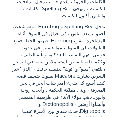
الكلمات والحروف: يقدم خمسة رجال مرادفات
للكلمات ، وتهجئ Spelling Bee الكلمات ،
والناس يأكلون الكلمات.
تدخل Spelling Bee و Humbug ، وهو شخص
أحمق يسعد الناس ، في جدال في السوق. أثناء
المشاجرة ، يقرع Humbug بطريق الخطأ جميع
الطاولات في السوق ، مما يتسبب في حدوث
فوضى. اتهم الضابط Shrift ميلو بأنه الجاني ،
وحُكم عليه بالسجن لستة ملايين سنة. في السجن
، يلتقي "ميلو" و "توك" بضعف خافت ، "الذي" غير
الشرير. يشارك Macabre بصوت ضعيف قصة
كيف أصبح كل شيء: أمير شاب أبحر في بحر
المعرفة ، وبنى مملكة الحكمة ، وأنجب زوجة
وابنين. ذهب هؤلاء الأبناء في طريقهم المنفصل
وأنشأوا أرضين ، Dictionopolis و
Digitopolis. حدث شقاق بين الأسرة عندما