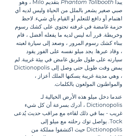
يبدأ
Phantom Tollbooth
بتقديم Milo ، وهو
صبي صغير يشعر بالملل من الحياة وليس لديه أي
اهتمام أو دافع للتعلم أو القيام بأي شيء. لاحظ
حزمة غامضة في غرفته تحتوي على كشك رسوم
وخريطة. قرر أنه ليس لديه ما يفعله أفضل ، قام
ببناء كشك رسوم المرور ، وصعد إلى سيارة لعبته
، وقاد عبرها. يجد ميلو نفسه على الفور يقود
سيارته على طول طريق غامض في بيئة غريبة. لم
يمض وقت طويل حتى وصل إلى Dictionopolis
، وهي مدينة غريبة يسكنها الملك أعزاز ،
والمواطنون المولعون بالكلمات.
عندما دخل ميلو هذه الأرض الخيالية لـ
Dictionopolis ، أدرك بسرعة أن كل شيء
غريب - بما في ذلك لقاءه مع مراقب حديث يُدعى
Tock. يواصل توك رحلته مع ميلو إلى
Dictionopolis حيث اكتشفوا مملكة من