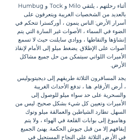
أثناء رحلتهم ، يلتقي Milo و Tock و Humbug
بالعديد من الشخصيات الغريبة ويتعرفون على
أسرار الأرض: الناس ينمون ، أوركسترا تتحكم في
الضوء في السماء ، الأصوات غير السارة التي يتم
إنشاؤها والتقاطها ، ووادي سايلنت حيث لا تسمع
أصوات على الإطلاق. يضغط ميلو إلى الأمام لإنقاذ
الأميرات اللواتي سيتمكن من حل جميع مشاكل
الأرض.
يجد المسافرون الثلاثة طريقهم إلى ديجيتوبوليس
، أرض الأرقام. هنا ، تدفع الأحداث الغريبة
والسحرية على حد سواء ميلو للوصول إلى
الأميرات وتعيين كل شيء بشكل صحيح. ليس من
السهل. تطارد الشياطين والعمالقة ميلو وتوك
وهامبوغ إلى بوابات القلعة في الهواء ، ولا يتم
إيقافهم إلا من قبل جيوش الحكمة. يهنئ الجميع
في الأرض الثلاثة على النجاح المستحيل في