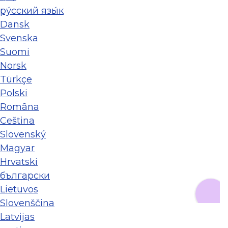
ру́сский язы́к
Dansk
Svenska
Suomi
Norsk
Türkçe
Polski
Româna
Ceština
Slovenský
Magyar
Hrvatski
български
Lietuvos
Slovenščina
Latvijas