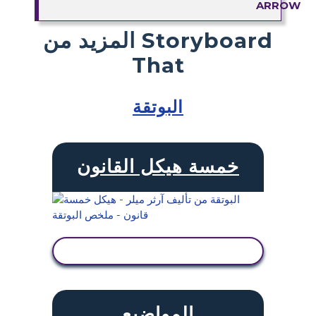
المزيد من Storyboard
That
البوتقة
خمسة هيكل القانون
عرض النشاط
المواضيع