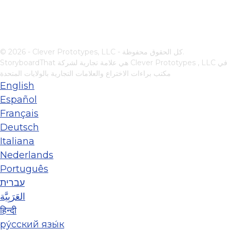
© 2026 - Clever Prototypes, LLC - كل الحقوق محفوظة.
في
Clever Prototypes , LLC
StoryboardThat هي علامة تجارية لشركة
مكتب براءات الاختراع والعلامات التجارية بالولايات المتحدة
English
Español
Français
Deutsch
Italiana
Nederlands
Português
עברית
العَرَبِيَّة
हिन्दी
ру́сский язы́к