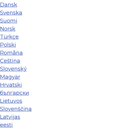
Dansk
Svenska
Suomi
Norsk
Türkçe
Polski
Româna
Ceština
Slovenský
Magyar
Hrvatski
български
Lietuvos
Slovenščina
Latvijas
eesti