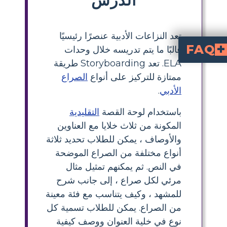
تعد النزاعات الأدبية عنصرًا رئيسيًا
FAQ
غالبًا ما يتم تدريسه خلال وحدات
ELA. تعد Storyboarding طريقة
ما هو الصراع الرئيسي في "البوتقة" الذي يحرك القصة؟
صة التي تمثل القوة الدافعة وراء الصراعات؟
ممتازة للتركيز على أنواع
الصراع
الأدبي
.
باستخدام لوحة القصة
التقليدية
المكونة من ثلاث خلايا مع العناوين
والأوصاف ، يمكن للطلاب تحديد ثلاثة
أنواع مختلفة من الصراع الموضحة
في النص. ثم يمكنهم تمثيل مثال
مرئي لكل صراع ، إلى جانب شرح
للمشهد ، وكيف يتناسب مع فئة معينة
من الصراع. يمكن للطلاب تسمية كل
نوع في خلية العنوان ووصف كيفية