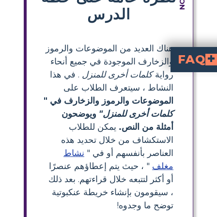
الدرس
هناك العديد من الموضوعات والرموز
FAQ
والزخارف الموجودة في جميع أنحاء
رواية
كلمات أخرى للمنزل
. في هذا
. تساعد هذه المواضيع القراء على التواصل مع الشخصيات وفهم رحلاتهم.
، وتجربة اللاجئ
طلاب المدارس المتوسطة؟
لماذا تعتبر الحجاب رمزًا مهمًا في "كلمات أخرى للمنزل"؟
 أخرى للمنزل" في الفصل؟
النشاط ، سيتعرف الطلاب على
الموضوعات والرموز والزخارف في "
كلمات أخرى للمنزل"
ويوضحون
أمثلة من النص.
يمكن للطلاب
الاستكشاف من خلال تحديد هذه
العناصر بأنفسهم أو في "
نشاط
مغلف
" ، حيث يتم إعطاؤهم عنصرًا
أو أكثر لتتبعه خلال قراءتهم. بعد ذلك
، سيقومون بإنشاء خريطة عنكبوتية
توضح ما وجدوه!