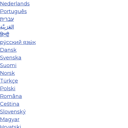
Nederlands
Português
עברית
العَرَبِيَّة
हिन्दी
ру́сский язы́к
Dansk
Svenska
Suomi
Norsk
Türkçe
Polski
Româna
Ceština
Slovenský
Magyar
Hrvatski