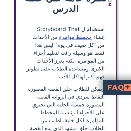
الدرس
استخدام ل Storyboard That
إنشاء
مخطط مؤامرة
من الأحداث
من "كل صيف في يوم". ليس هذا
فقط هو وسيلة رائعة لتعليم أجزاء
من المؤامرة، لكنه يعزز الأحداث
الكبرى ومساعدة الطلاب على تطوير
فهم أكبر لهياكل الأدبية.
FAQ
ويمكن للطلاب خلق القصة المصورة
التقاط سردي في الرواية القصة
ما هي الأحداث الرئيسية في حبكة "كل الصيف في يوم واحد"؟
اذا نستخدم لوحة القصة لتعليم حبكة "كل الصيف في يوم واحد"؟
 أن يتضمن كل خلية في نشاط مخطط الحبكة لهذه القصة؟
هل أنشطة مخطط الحبكة مناسبة لطلاب المرحلة الإعدادية؟
المصورة خمسة الخلية التي تحتوي
على الأجزاء الرئيسية للمخطط
المؤامرة. لكل خلية، اطلب من
الطلاب خلق مشهد الذي يتبع القصة