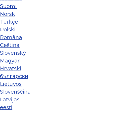
Suomi
Norsk
Türkçe
Polski
Româna
Ceština
Slovenský
Magyar
Hrvatski
български
Lietuvos
Slovenščina
Latvijas
eesti