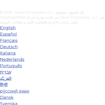
© 2026 - Clever Prototypes, LLC - كل الحقوق محفوظة.
في
Clever Prototypes , LLC
StoryboardThat هي علامة تجارية لشركة
مكتب براءات الاختراع والعلامات التجارية بالولايات المتحدة
English
Español
Français
Deutsch
Italiana
Nederlands
Português
עברית
العَرَبِيَّة
हिन्दी
ру́сский язы́к
Dansk
Svenska