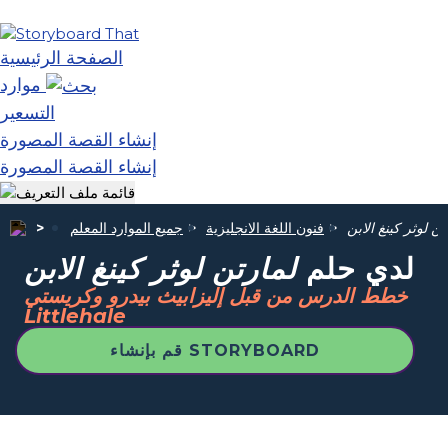
الصفحة الرئيسية
موارد
التسعير
إنشاء القصة المصورة
إنشاء القصة المصورة
تن لوثر كينغ الابن
فنون اللغة الانجليزية
جميع الموارد المعلم
لدي حلم
لمارتن لوثر كينغ الابن
خطط الدرس من قبل إليزابيث بيدرو وكريستي
Littlehale
قم بإنشاء STORYBOARD