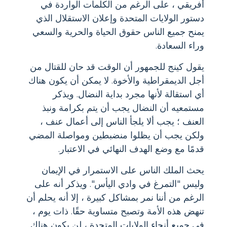
أفريقي ، على الرغم من الكلمات الواردة في
دستور الولايات المتحدة وإعلان الاستقلال الذي
يمنح جميع الناس حقوق الحياة والحرية والسعي
وراء السعادة.
يقول كينج للجمهور أن الوقت قد حان للقتال من
أجل الديمقراطية والأخوة. لا يمكن أن يكون هناك
أي استقالة لأنها مجرد بداية النضال. ويذكر
مستمعيه أن النضال يجب أن يتم بكرامة ونبذ
العنف ؛ يجب ألا يلجأ الناس إلى أعمال عنف ،
ولكن يجب أن يظلوا منضبطين ومواصلة المضي
قدمًا مع وضع الهدف النهائي في الاعتبار.
يحث الملك الناس على الاستمرار في الإيمان
وليس "التمرغ في وادي اليأس". ويذكر أنه على
الرغم من أننا نمر بمشاكل كبيرة ، إلا أنه يحلم أن
تنهض هذه الأمة وتصبح متساوية حقًا. ذات يوم ،
في جميع أنحاء الولايات المتحدة ، لن يكون هناك