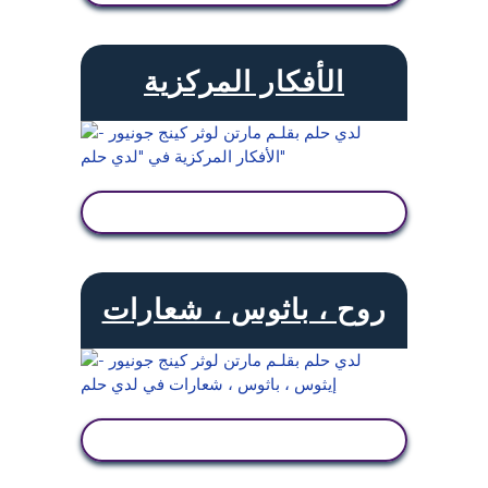
الأفكار المركزية
عرض النشاط
روح ، باثوس ، شعارات
عرض النشاط