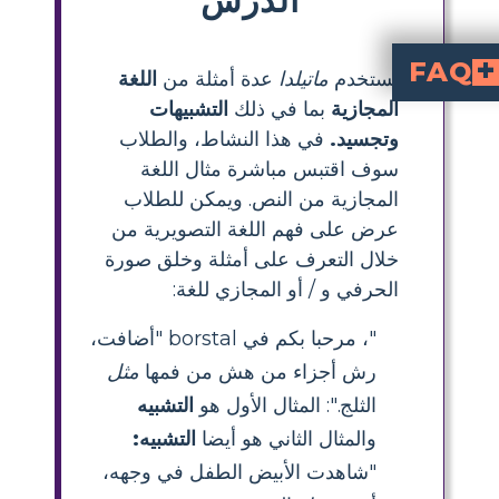
FAQ
يستخدم
ماتيلدا
عدة أمثلة من
اللغة
المجازية
بما في ذلك
التشبيهات
الطلاب على فهم نية الكاتب بشكل أفضل، وتصور المشاهد، وتطوير مهارات فهم القراءة بشكل أعمق. كما يعزز الإبداع والتفكير النقدي في تحليل النصوص.
لاب الصف الرابع أو الخامس؟
لماذا من المهم أن يتعرف الطلاب على اللغة التصويرية في الأدب؟
 نشاط سهل في الفصل لممارسة اللغة التصويرية مع ماأتيلدا؟
وتجسيد.
في هذا النشاط، والطلاب
سوف اقتبس مباشرة مثال اللغة
المجازية من النص. ويمكن للطلاب
عرض على فهم اللغة التصويرية من
خلال التعرف على أمثلة وخلق صورة
الحرفي و / أو المجازي للغة:
"، مرحبا بكم في borstal "أضافت،
رش أجزاء من هش من فمها
مثل
الثلج.": المثال الأول هو
التشبيه
والمثال الثاني هو أيضا
التشبيه:
"شاهدت الأبيض الطفل في وجهه،