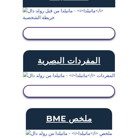
عرض النشاط
المفردات البصرية
عرض النشاط
BME ملخص