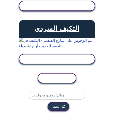
عرض النشاط
التكيف السردي
عرض النشاط
نسخ النشاط
بحث