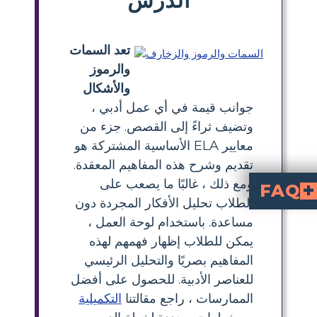
تعد السمات
والرموز
والأشكال
جوانب قيمة في أي عمل أدبي ،
وتضيف ثراءً إلى القصص. جزء من
معايير ELA الأساسية المشتركة هو
تقديم وشرح هذه المفاهيم المعقدة.
ومع ذلك ، غالبًا ما يصعب على
FAQ
الطلاب تحليل الأفكار المجردة دون
عظمة والهستيريا الجماعية في السرد؟
ما هو الدرس الذي تعلمه القصة للجمهور عن الطبيعة البشرية؟
مساعدة. باستخدام لوحة العمل ،
يمكن للطلاب إظهار فهمهم لهذه
المفاهيم بصريًا والتحليل الرئيسي
للعناصر الأدبية. للحصول على أفضل
الممارسات ، راجع مقالتنا
التكميلية