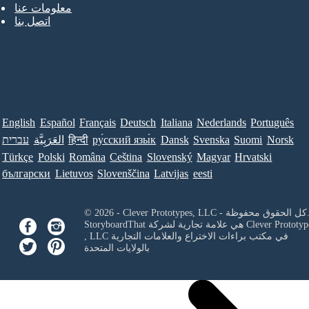
معلومات عنا
اتصل بنا
English
Español
Français
Deutsch
Italiana
Nederlands
Português
Norsk
Suomi
Svenska
Dansk
ру́сский язы́к
हिन्दी
العَرَبِيَّة
עברית
Türkçe
Polski
Româna
Ceština
Slovenský
Magyar
Hrvatski
български
Lietuvos
Slovenščina
Latvijas
eesti
Clever Prototypes, - كل الحقوق محفوظة.
Clever Prototyp
StoryboardThat هي علامة تجارية لشركة
في مكتب براءات الاختراع والعلامات التجارية
, LLC
بالولايات المتحدة