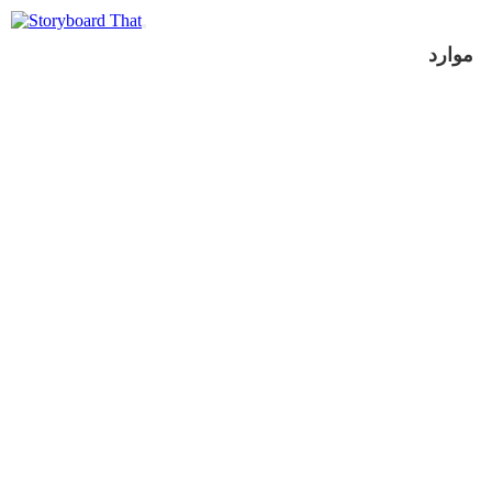
موارد