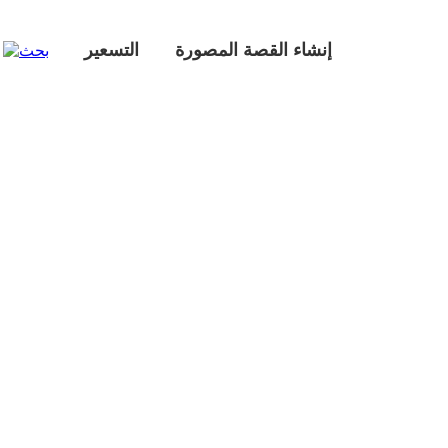
إنشاء القصة المصورة
التسعير