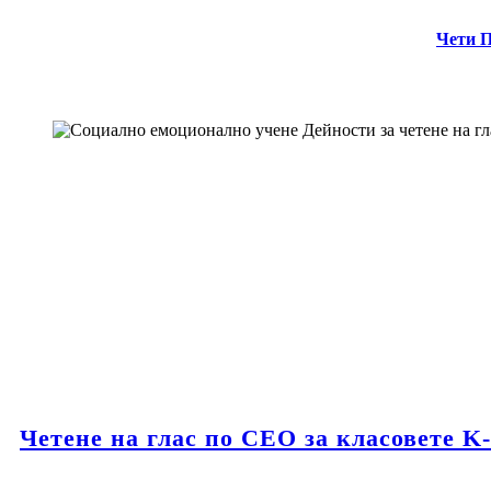
Чети 
Четене на глас по СЕО за класовете K