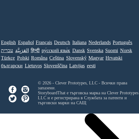
English
Español
Français
Deutsch
Italiana
Nederlands
Português
עברית
العَرَبِيَّة
हिन्दी
ру́сский язы́к
Dansk
Svenska
Suomi
Norsk
Türkçe
Polski
Româna
Ceština
Slovenský
Magyar
Hrvatski
български
Lietuvos
Slovenščina
Latvijas
eesti
© 2026 - Clever Prototypes, LLC - Всички права
запазени.
StoryboardThat е търговска марка на
Clever Prototypes
LLC
и е регистрирана в Службата за патенти и
търговски марки на САЩ