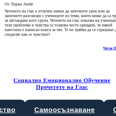
От Лорън Аюбе
Четенето на глас е отличен начин да започнете урок или да
започнете разговори с учениците по теми, които може да са т
за обсъждане като група. Четенето на глас показва на ученици
тези проблеми и чувства са толкова често срещани, че някой
наистина е написал книга за тях. Те не трябва да се страхуват 
споделят как се чувстват!
Чети 
Социално Емоционално Обучение
Прочетете на Глас
ство
Самоосъзнаване