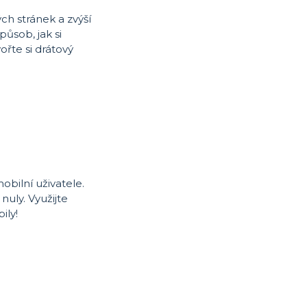
h stránek a zvýší
ůsob, jak si
ořte si drátový
obilní uživatele.
uly. Využijte
ily!