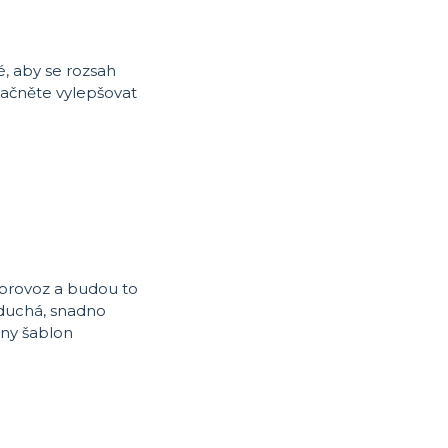
é, aby se rozsah
 začněte vylepšovat
 provoz a budou to
oduchá, snadno
ony šablon