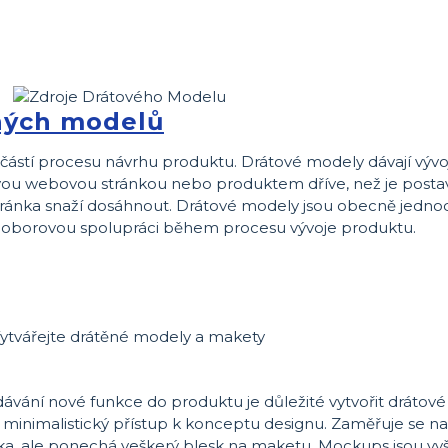
ěných modelů
částí procesu návrhu produktu. Drátové modely dávají výv
ou webovou stránkou nebo produktem dříve, než je postave
 stránka snaží dosáhnout. Drátové modely jsou obecně jedno
zioborovou spolupráci během procesu vývoje produktu.
ávání nové funkce do produktu je důležité vytvořit drátové
je minimalistický přístup k konceptu designu. Zaměřuje se na
ka, ale ponechá veškerý blesk na maketu. Mockups jsou vyš