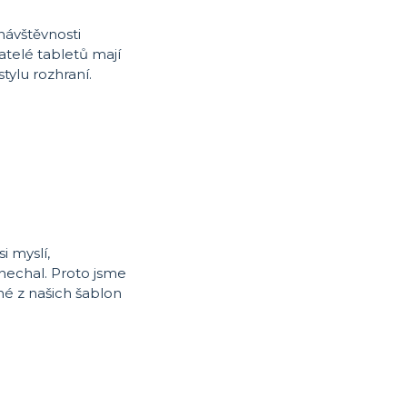
návštěvnosti
atelé tabletů mají
tylu rozhraní.
i myslí,
ynechal. Proto jsme
né z našich šablon