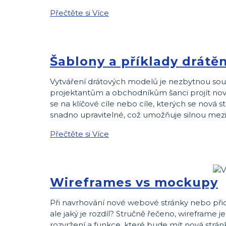
Přečtěte si Více
Šablony a příklady drát
Vytváření drátových modelů je nezbytnou sou
projektantům a obchodníkům šanci projít nov
se na klíčové cíle nebo cíle, kterých se nová
snadno upravitelné, což umožňuje silnou me
Přečtěte si Více
Wireframes vs mockupy
Při navrhování nové webové stránky nebo přid
ale jaký je rozdíl? Stručně řečeno, wireframe 
rozvržení a funkce, které bude mít nová strán