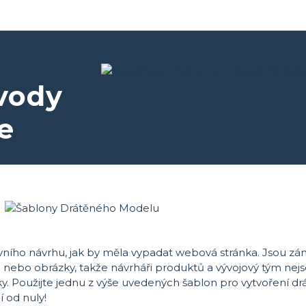
vody
e
vního návrhu, jak by měla vypadat webová stránka. Jsou z
va nebo obrázky, takže návrháři produktů a vývojový tým nejs
ky. Použijte jednu z výše uvedených šablon pro vytvoření 
 od nuly!