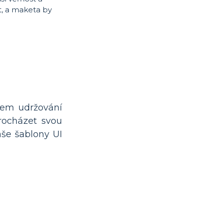
t, a maketa by
tem udržování
procházet svou
aše šablony UI