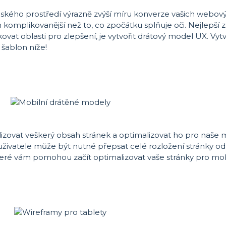
kého prostředí výrazně zvýší míru konverze vašich webovýc
mplikovanější než to, co zpočátku splňuje oči. Nejlepší zp
ovat oblasti pro zlepšení, je vytvořit drátový model UX. Vytv
šablon níže!
alizovat veškerý obsah stránek a optimalizovat ho pro naše m
živatele může být nutné přepsat celé rozložení stránky od n
teré vám pomohou začít optimalizovat vaše stránky pro mob