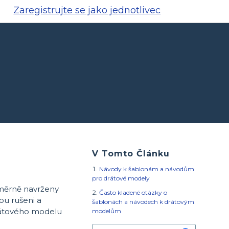
Zaregistrujte se jako jednotlivec
V Tomto Článku
Návody k šablonám a návodům
pro drátové modely
áměrně navrženy
Často kladené otázky o
ou rušeni a
šablonách a návodech k drátovým
drátového modelu
modelům