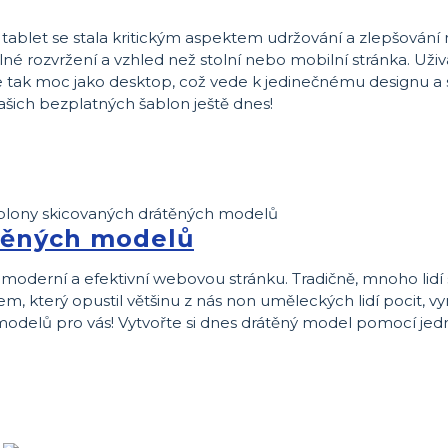
tablet se stala kritickým aspektem udržování a zlepšování 
lné rozvržení a vzhled než stolní nebo mobilní stránka. Uživ
e tak moc jako desktop, což vede k jedinečnému designu a s
ašich bezplatných šablon ještě dnes!
těných modelů
moderní a efektivní webovou stránku. Tradičně, mnoho lidí s
m, který opustil většinu z nás non uměleckých lidí pocit, v
 modelů pro vás! Vytvořte si dnes drátěný model pomocí jed