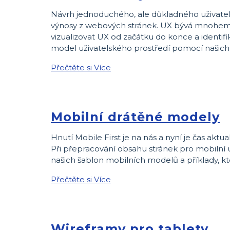
Návrh jednoduchého, ale důkladného uživatels
výnosy z webových stránek. UX bývá mnohem ko
vizualizovat UX od začátku do konce a identifik
model uživatelského prostředí pomocí našich 
Přečtěte si Více
Mobilní drátěné modely
Hnutí Mobile First je na nás a nyní je čas aktu
Při přepracování obsahu stránek pro mobilní u
našich šablon mobilních modelů a příklady, k
Přečtěte si Více
Wireframy pro tablety