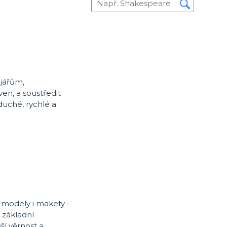
ojářům,
n, a soustředit
duché, rychlé a
 modely i makety -
 základní
ší věrnost a