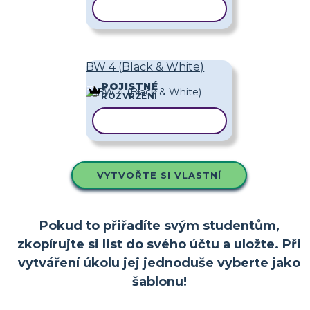
KOPÍROVAT ŠABLONU
BW 4 (Black & White)
POJISTNÉ
ROZVRŽENÍ
KOPÍROVAT ŠABLONU
VYTVOŘTE SI VLASTNÍ
Pokud to přiřadíte svým studentům,
zkopírujte si list do svého účtu a uložte. Při
vytváření úkolu jej jednoduše vyberte jako
šablonu!