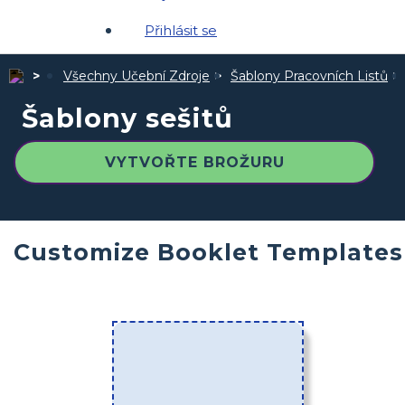
Přihlásit se
Všechny Učební Zdroje
Šablony Pracovních Listů
Šablony sešitů
VYTVOŘTE BROŽURU
Customize Booklet Templates