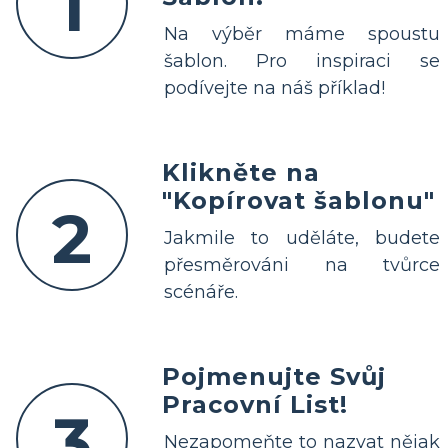
1
Na výběr máme spoustu
šablon. Pro inspiraci se
podívejte na náš příklad!
Klikněte na
"Kopírovat šablonu"
2
Jakmile to uděláte, budete
přesměrováni na tvůrce
scénáře.
Pojmenujte Svůj
Pracovní List!
3
Nezapomeňte to nazvat nějak