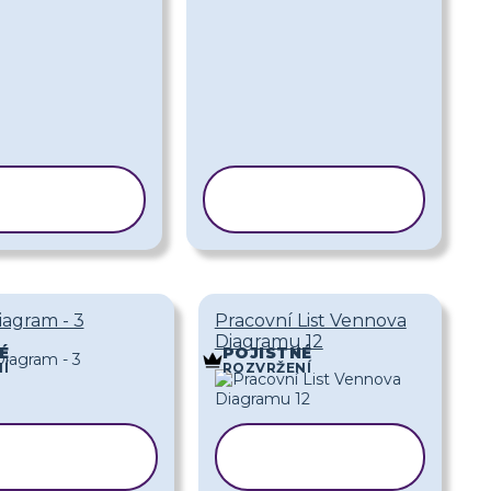
PÍROVAT
KOPÍROVAT
ABLONU
ŠABLONU
agram - 3
Pracovní List Vennova
Diagramu 12
É
POJISTNÉ
Í
ROZVRŽENÍ
OPÍROVAT
KOPÍROVAT
ABLONU
ŠABLONU