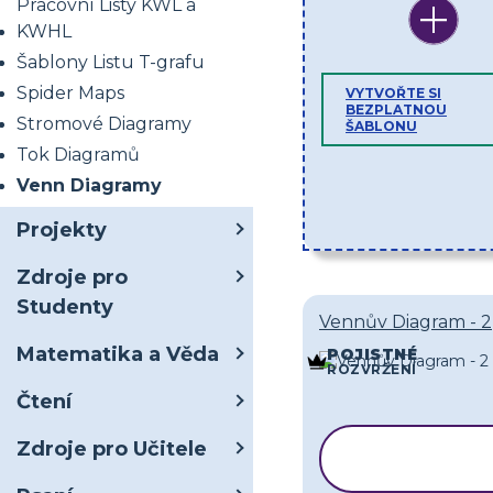
Pracovní Listy KWL a
KWHL
Šablony Listu T-grafu
Spider Maps
VYTVOŘTE SI
BEZPLATNOU
Stromové Diagramy
ŠABLONU
Tok Diagramů
Venn Diagramy
Projekty
Zdroje pro
Studenty
Vennův Diagram - 2
Matematika a Věda
POJISTNÉ
ROZVRŽENÍ
Čtení
Zdroje pro Učitele
KOPÍROVAT
ŠABLONU