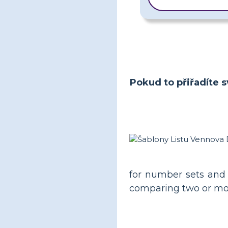
ŠABLONU
Pokud to přiřadíte s
for number sets and 
comparing two or mor