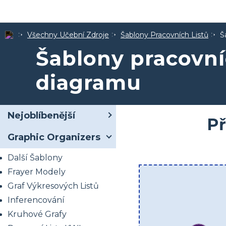
Všechny Učební Zdroje
Šablony Pracovních Listů
Š
Šablony pracovní
diagramu
Nejoblíbenější
Př
Graphic Organizers
Další Šablony
Frayer Modely
Graf Výkresových Listů
Inferencování
Kruhové Grafy