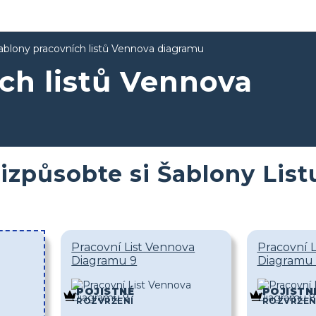
ablony pracovních listů Vennova diagramu
ch listů Vennova
izpůsobte si Šablony Lis
Pracovní List Vennova
Pracovní L
Diagramu 9
Diagramu
POJISTNÉ
POJISTN
ROZVRŽENÍ
ROZVRŽEN