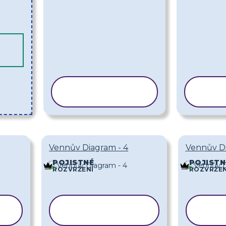
KOPÍROVAT
KO
ŠABLONU
Š
Vennův Diagram - 4
Vennův Di
POJISTNÉ
POJISTN
ROZVRŽENÍ
ROZVRŽEN
KOPÍROVAT
K
ŠABLONU
Š