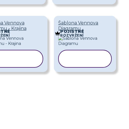
na Vennova
Šablona Vennova
mu - Krajina
Diagramu
STNÉ
POJISTNÉ
ŽENÍ
ROZVRŽENÍ
KOPÍROVAT
KOPÍROVAT
ŠABLONU
ŠABLONU