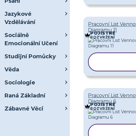
Psaní
Jazykové
Vzdělávání
Pracovní List Venn
Diagramu 11
POJISTNÉ
Sociálně
ROZVRŽENÍ
Emocionální Učení
Studijní Pomůcky
KOPÍROVA
ŠABLONU
Věda
Sociologie
Raná Základní
Pracovní List Venn
Diagramu 6
POJISTNÉ
Zábavné Věci
ROZVRŽENÍ
KOPÍROVAT