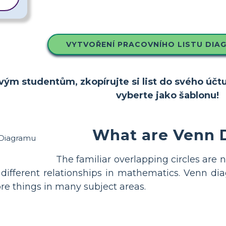
VYTVOŘENÍ PRACOVNÍHO LISTU DIA
vým studentům, zkopírujte si list do svého účtu
vyberte jako šablonu!
What are Venn 
The familiar overlapping circles ar
different relationships in mathematics. Venn d
e things in many subject areas.