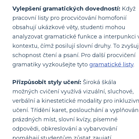
Vylepšení gramatických dovedností:
Když
pracovní listy pro procvičování homofonií
obsahují ukázkové věty, studenti mohou
analyzovat gramatické funkce a interpunkci 
kontextu, čímž posilují slovní druhy. To zvyšu
schopnost čtení a psaní. Pro další procvičení
gramatiky vyzkoušejte tyto
gramatické listy
.
Přizpůsobit styly učení:
Široká škála
možných cvičení využívá vizuální, sluchové,
verbální a kinestetické modality pro inkluzivn
učení. Třídění karet, poslouchání a vyplňován
prázdných míst, slovní kvízy, písemné
odpovědi, obkreslování a vybarvování
pomáhají studentům zůstat zaujatí.