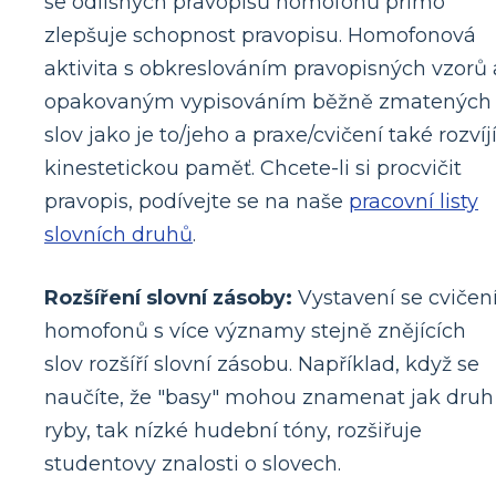
se odlišných pravopisů homofonů přímo
zlepšuje schopnost pravopisu. Homofonová
aktivita s obkreslováním pravopisných vzorů 
opakovaným vypisováním běžně zmatených
slov jako je to/jeho a praxe/cvičení také rozvíj
kinestetickou paměť. Chcete-li si procvičit
pravopis, podívejte se na naše
pracovní listy
slovních druhů
.
Rozšíření slovní zásoby:
Vystavení se cvičen
homofonů s více významy stejně znějících
slov rozšíří slovní zásobu. Například, když se
naučíte, že "basy" mohou znamenat jak druh
ryby, tak nízké hudební tóny, rozšiřuje
studentovy znalosti o slovech.