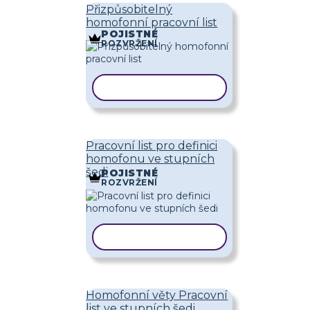
Přizpůsobitelný
homofonní pracovní list
POJISTNÉ
ROZVRŽENÍ
KOPÍROVAT ŠABLONU
Pracovní list pro definici
homofonu ve stupních
šedi
POJISTNÉ
ROZVRŽENÍ
KOPÍROVAT ŠABLONU
Homofonní věty Pracovní
list ve stupních šedi