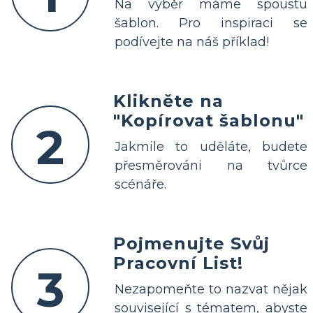
Na výběr máme spoustu
šablon. Pro inspiraci se
podívejte na náš příklad!
Klikněte na
"Kopírovat šablonu"
2
Jakmile to uděláte, budete
přesměrováni na tvůrce
scénáře.
Pojmenujte Svůj
Pracovní List!
3
Nezapomeňte to nazvat nějak
související s tématem, abyste