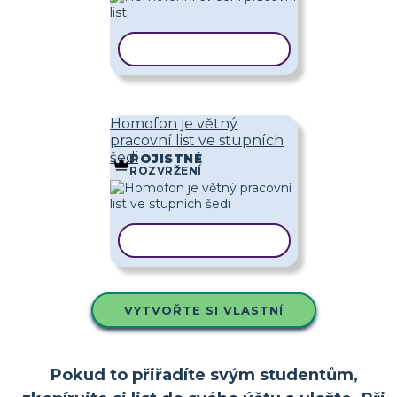
KOPÍROVAT ŠABLONU
Homofon je větný
pracovní list ve stupních
šedi
POJISTNÉ
ROZVRŽENÍ
KOPÍROVAT ŠABLONU
VYTVOŘTE SI VLASTNÍ
Pokud to přiřadíte svým studentům,