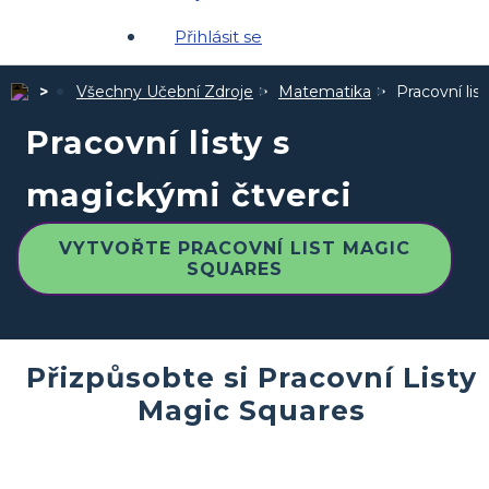
Přihlásit se
Všechny Učební Zdroje
Matematika
Pracovní lis
Pracovní listy s
magickými čtverci
VYTVOŘTE PRACOVNÍ LIST MAGIC
SQUARES
Přizpůsobte si Pracovní Listy
Magic Squares