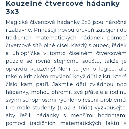
Kouzelné čtvercové hádanky
3x3
Magické čtvercové hádanky 3x3 jsou náročné
i zábavné. Přinášejí novou úroveň zapojení do
tradičních matematických hádanek pomocí
čtvercové sítě plné čísel. Každý sloupec, řádek
a úhlopříčka v tomto číselném čtvercovém
puzzle se rovná stejnému součtu, takže je
opravdu kouzelný! Není to jen o logice, ale
také o kritickém myšlení, když děti zjistí, které
číslo kam patří. Jakmile děti zvládnou tyto
hádanky, mohou ohromit své přátele a rodinu
svými schopnostmi rychlého řešení problémů.
Pro malé studenty (1. až 3. třída) vyzkoušejte,
aby řešili hádanky s menšími hodnotami
pomocí tradičních matematických faktů k