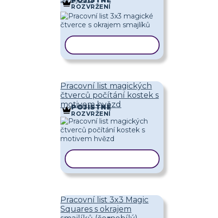
ROZVRŽENÍ
KOPÍROVAT ŠABLONU
Pracovní list magických
čtverců počítání kostek s
motivem hvězd
POJISTNÉ
ROZVRŽENÍ
KOPÍROVAT ŠABLONU
Pracovní list 3x3 Magic
Squares s okrajem