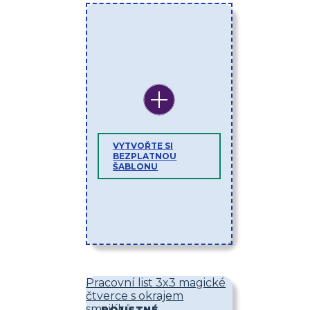
VYTVOŘTE SI
BEZPLATNOU
ŠABLONU
Pracovní list 3x3 magické
čtverce s okrajem
smajlíků
POJISTNÉ