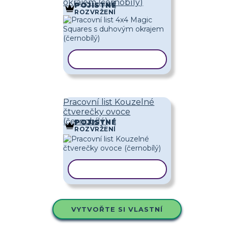
okrajem (černobílý)
POJISTNÉ
ROZVRŽENÍ
KOPÍROVAT ŠABLONU
Pracovní list Kouzelné
čtverečky ovoce
(černobílý)
POJISTNÉ
ROZVRŽENÍ
KOPÍROVAT ŠABLONU
VYTVOŘTE SI VLASTNÍ