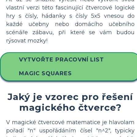
vlastní verzi této fascinující čtvercové logické
hry s čísly, hádanky s čísly 5x5 vnesou do
každé učebny nebo domácího učebního
scénáře zábavu, při které se vám budou
rýsovat mozky!
VYTVOŘTE PRACOVNÍ LIST
MAGIC SQUARES
Jaký je vzorec pro řešení
magického čtverce?
V magické čtvercové matematice je hlavolam
pořadí "n" uspořádáním čísel "n^2", typicky