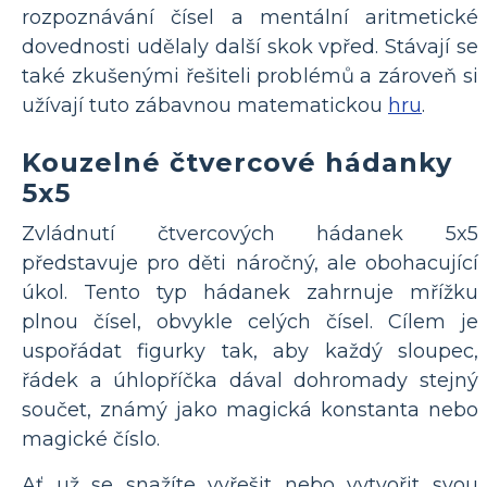
rozpoznávání čísel a mentální aritmetické
dovednosti udělaly další skok vpřed. Stávají se
také zkušenými řešiteli problémů a zároveň si
užívají tuto zábavnou matematickou
hru
.
Kouzelné čtvercové hádanky
5x5
Zvládnutí čtvercových hádanek 5x5
představuje pro děti náročný, ale obohacující
úkol. Tento typ hádanek zahrnuje mřížku
plnou čísel, obvykle celých čísel. Cílem je
uspořádat figurky tak, aby každý sloupec,
řádek a úhlopříčka dával dohromady stejný
součet, známý jako magická konstanta nebo
magické číslo.
Ať už se snažíte vyřešit nebo vytvořit svou