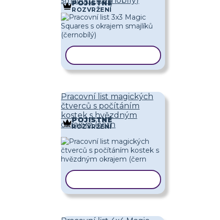
smajlíků (černobílý)
POJISTNÉ
ROZVRŽENÍ
KOPÍROVAT ŠABLONU
Pracovní list magických
čtverců s počítáním
kostek s hvězdným
POJISTNÉ
okrajem (čern
ROZVRŽENÍ
KOPÍROVAT ŠABLONU