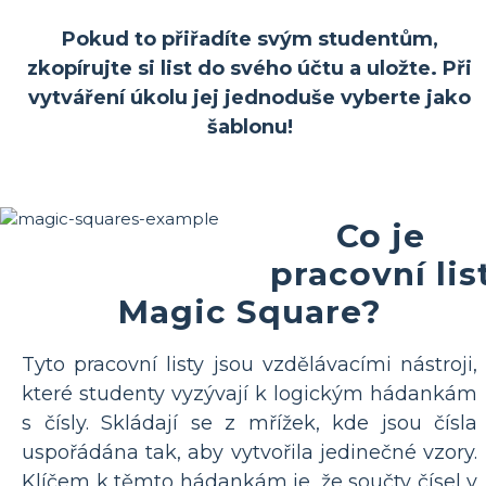
Pokud to přiřadíte svým studentům,
zkopírujte si list do svého účtu a uložte. Při
vytváření úkolu jej jednoduše vyberte jako
šablonu!
Co je
pracovní lis
Magic Square?
Tyto pracovní listy jsou vzdělávacími nástroji,
které studenty vyzývají k logickým hádankám
s čísly. Skládají se z mřížek, kde jsou čísla
uspořádána tak, aby vytvořila jedinečné vzory.
Klíčem k těmto hádankám je, že součty čísel v