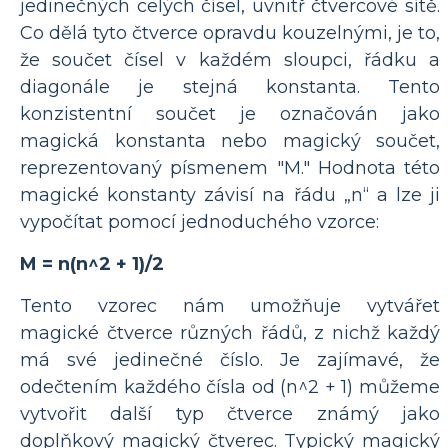
jedinečných celých čísel, uvnitř čtvercové sítě.
Co dělá tyto čtverce opravdu kouzelnými, je to,
že součet čísel v každém sloupci, řádku a
diagonále je stejná konstanta. Tento
konzistentní součet je označován jako
magická konstanta nebo magický součet,
reprezentovaný písmenem "M." Hodnota této
magické konstanty závisí na řádu „n“ a lze ji
vypočítat pomocí jednoduchého vzorce:
M = n(n^2 + 1)/2
Tento vzorec nám umožňuje vytvářet
magické čtverce různých řádů, z nichž každý
má své jedinečné číslo. Je zajímavé, že
odečtením každého čísla od (n^2 + 1) můžeme
vytvořit další typ čtverce známý jako
doplňkový magický čtverec. Typický magický