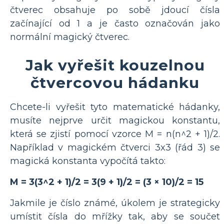
čtverec obsahuje po sobě jdoucí čísla
začínající od 1 a je často označován jako
normální magický čtverec.
Jak vyřešit kouzelnou
čtvercovou hádanku
Chcete-li vyřešit tyto matematické hádanky,
musíte nejprve určit magickou konstantu,
která se zjistí pomocí vzorce M = n(n^2 + 1)/2.
Například v magickém čtverci 3x3 (řád 3) se
magická konstanta vypočítá takto:
M = 3(3^2 + 1)/2 = 3(9 + 1)/2 = (3 × 10)/2 = 15
Jakmile je číslo známé, úkolem je strategicky
umístit čísla do mřížky tak, aby se součet