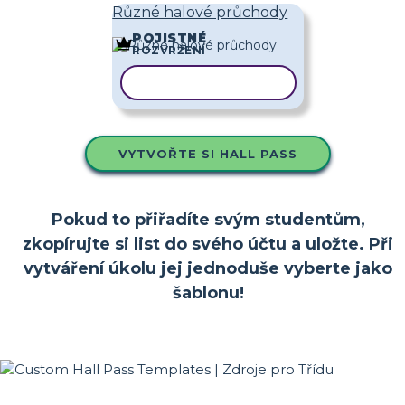
Různé halové průchody
POJISTNÉ
ROZVRŽENÍ
KOPÍROVAT ŠABLONU
VYTVOŘTE SI HALL PASS
Pokud to přiřadíte svým studentům,
zkopírujte si list do svého účtu a uložte. Při
vytváření úkolu jej jednoduše vyberte jako
šablonu!