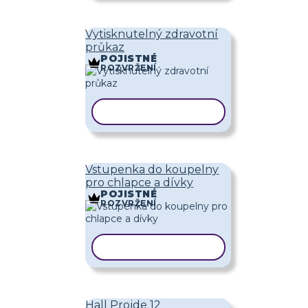
Vytisknutelný zdravotní
průkaz
POJISTNÉ
ROZVRŽENÍ
KOPÍROVAT ŠABLONU
Vstupenka do koupelny
pro chlapce a dívky
POJISTNÉ
ROZVRŽENÍ
KOPÍROVAT ŠABLONU
Hall Projde 12