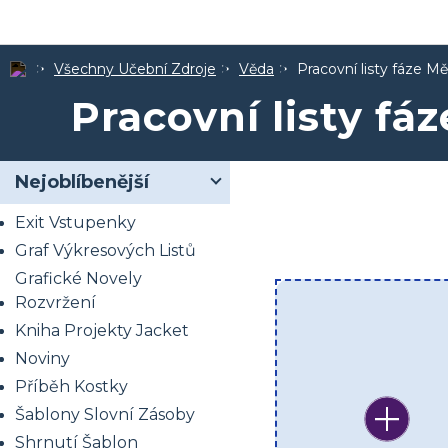
Všechny Učební Zdroje
Věda
Pracovní listy fáze Mě
Pracovní listy fá
Nejoblíbenější
Exit Vstupenky
Graf Výkresových Listů
Grafické Novely
Rozvržení
Kniha Projekty Jacket
Noviny
Příběh Kostky
Šablony Slovní Zásoby
Shrnutí Šablon