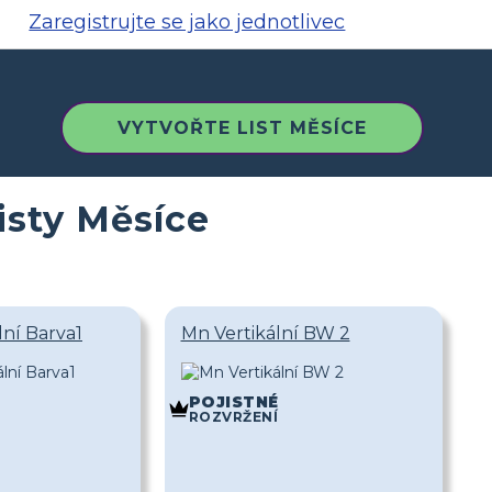
Zaregistrujte se jako jednotlivec
VYTVOŘTE LIST MĚSÍCE
isty Měsíce
lní Barva1
Mn Vertikální BW 2
POJISTNÉ
ROZVRŽENÍ