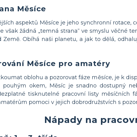
rana Měsíce
jších aspektů Měsíce je jeho synchronní rotace,
uje však žádná „temná strana“ ve smyslu věčné t
d Země. Obíhá naši planetu, a jak to dělá, odhal
rování Měsíce pro amatéry
rozkoumat oblohu a pozorovat fáze měsíce, je k disp
n pouhým okem, Měsíc je snadno dostupný neb
ezplatné tisknutelné pracovní listy měsíčních fáz
matérům pomoci v jejich dobrodružstvích s pozo
Nápady na pracovn