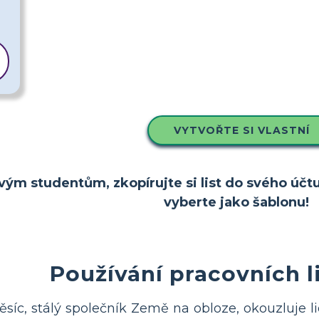
VYTVOŘTE SI VLASTNÍ
vým studentům, zkopírujte si list do svého účtu
vyberte jako šablonu!
Používání pracovních l
síc, stálý společník Země na obloze, okouzluje lid