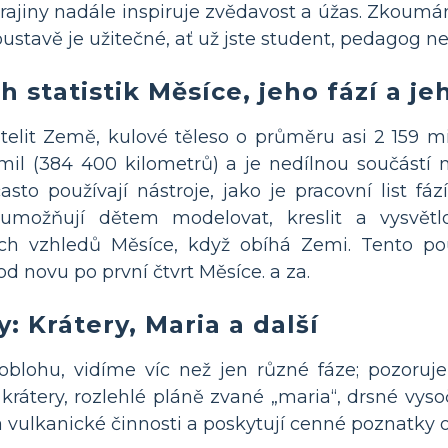
ajiny nadále inspiruje zvědavost a úžas. Zkoumán
soustavě je užitečné, ať už jste student, pedagog 
h statistik Měsíce, jeho fází a j
atelit Země, kulové těleso o průměru asi 2 159 
mil (384 400 kilometrů) a je nedílnou součástí n
to používají nástroje, jako je pracovní list fáz
ty umožňují dětem modelovat, kreslit a vysv
ch vzhledů Měsíce, když obíhá Zemi. Tento p
od novu po první čtvrt Měsíce. a za.
y: Krátery, Maria a další
blohu, vidíme víc než jen různé fáze; pozoruje
rátery, rozlehlé pláně zvané „maria“, drsné vysoč
ulkanické činnosti a poskytují cenné poznatky o h