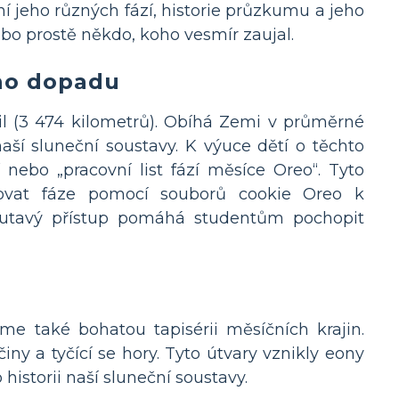
í jeho různých fází, historie průzkumu a jeho
nebo prostě někdo, koho vesmír zaujal.
eho dopadu
mil (3 474 kilometrů). Obíhá Zemi v průměrné
aší sluneční soustavy. K výuce dětí o těchto
í nebo „pracovní list fází měsíce Oreo“. Tyto
ětlovat fáze pomocí souborů cookie Oreo k
outavý přístup pomáhá studentům pochopit
me také bohatou tapisérii měsíčních krajin.
iny a tyčící se hory. Tyto útvary vznikly eony
istorii naší sluneční soustavy.