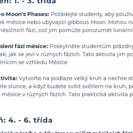
: 1. - 3. třída
reo Moon's Phases:
Požádejte studenty, aby použív
rpek měsíce nebo ubývající gibbous Moon. Mohou na
měsíčních fází, což jim pomůže porozumět lunár
slení fází měsíce:
Poskytněte studentům prázdný p
tak, jak se jeví v různých fázích. Tato aktivita ji
nícím se vzhledu Měsíce.
tivita:
Vytvořte na podlaze velký kruh a nechte st
te slunce, a když budete svítit světlem na kruh, p
 měsíce v různých fázích. Tato praktická aktivita
 4. - 6. třída