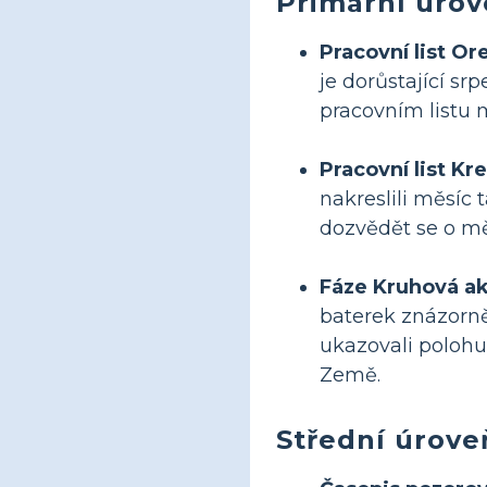
Primární úroveň
Pracovní list O
je dorůstající s
pracovním listu 
Pracovní list Kre
nakreslili měsíc 
dozvědět se o mě
Fáze Kruhová ak
baterek znázorně
ukazovali polohu
Země.
Střední úroveň: