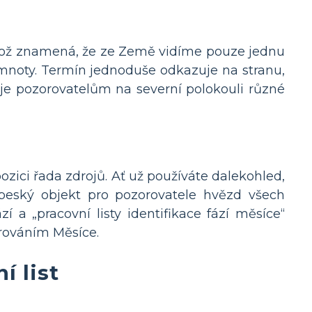
 což znamená, že ze Země vidíme pouze jednu
emnoty. Termín jednoduše odkazuje na stranu,
uje pozorovatelům na severní polokouli různé
ozici řada zdrojů. Ať už používáte dalekohled,
eský objekt pro pozorovatele hvězd všech
í a „pracovní listy identifikace fází měsíce“
rováním Měsíce.
í list