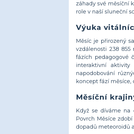
záhady své měsíční kr
role v naší sluneční 
Výuka vitálníc
Měsíc je přirozený s
vzdálenosti 238 855 
fázích pedagogové čas
interaktivní aktivi
napodobování různý
koncept fází měsíce, 
Měsíční krajin
Když se díváme na o
Povrch Měsíce zdobí k
dopadů meteoroidů a v