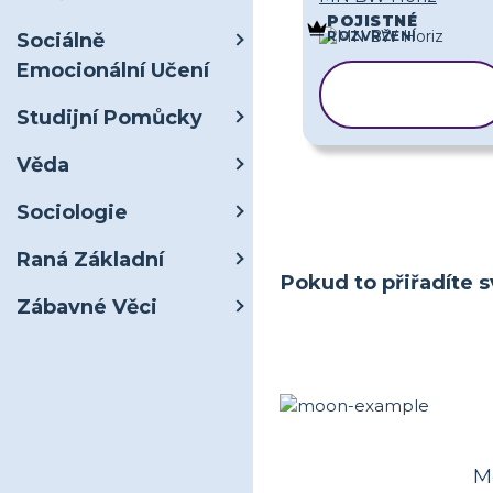
POJISTNÉ
ROZVRŽENÍ
Sociálně
Emocionální Učení
KOPÍROVAT
ŠABLONU
Studijní Pomůcky
Věda
Sociologie
Raná Základní
Pokud to přiřadíte s
Zábavné Věci
Mě