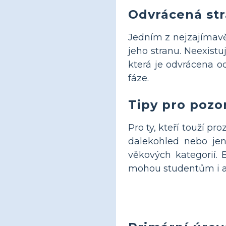
Odvrácená st
Jedním z nejzajímavě
jeho stranu. Neexist
která je odvrácena o
fáze.
Tipy pro pozo
Pro ty, kteří touží p
dalekohled nebo je
věkových kategorií. B
mohou studentům i a