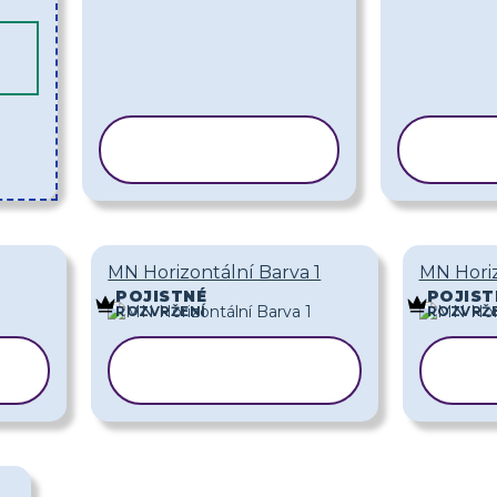
KOPÍROVAT
KOP
ŠABLONU
ŠA
MN Horizontální Barva 1
MN Horiz
POJISTNÉ
POJIST
ROZVRŽENÍ
ROZVRŽE
KOPÍROVAT
KO
ŠABLONU
Š