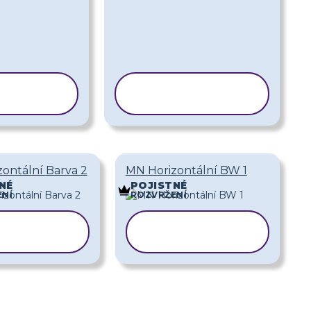
ÍROVAT
KOPÍROVAT
BLONU
ŠABLONU
ontální Barva 2
MN Horizontální BW 1
NÉ
POJISTNÉ
NÍ
ROZVRŽENÍ
PÍROVAT
KOPÍROVAT
ABLONU
ŠABLONU