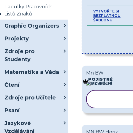
Tabulky Pracovních
VYTVOŘTE SI
Listů Znaků
BEZPLATNOU
ŠABLONU
Graphic Organizers
Projekty
Zdroje pro
Studenty
Matematika a Věda
Mn BW
POJISTNÉ
ROZVRŽENÍ
Čtení
KOPÍROVAT
Zdroje pro Učitele
ŠABLONU
Psaní
Jazykové
Vzdělávání
MN BW Horiz