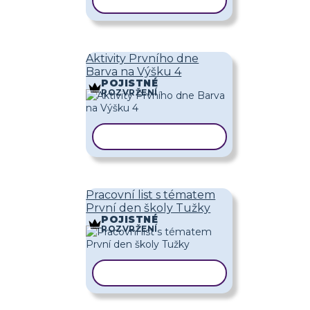
KOPÍROVAT ŠABLONU
Aktivity Prvního dne
Barva na Výšku 4
POJISTNÉ
ROZVRŽENÍ
KOPÍROVAT ŠABLONU
Pracovní list s tématem
První den školy Tužky
POJISTNÉ
ROZVRŽENÍ
KOPÍROVAT ŠABLONU