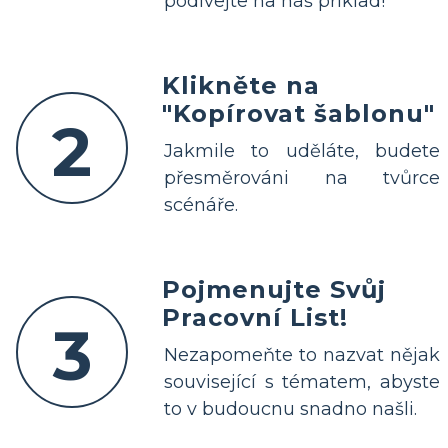
podívejte na náš příklad!
Klikněte na
"Kopírovat šablonu"
2
Jakmile to uděláte, budete
přesměrováni na tvůrce
scénáře.
Pojmenujte Svůj
Pracovní List!
3
Nezapomeňte to nazvat nějak
související s tématem, abyste
to v budoucnu snadno našli.