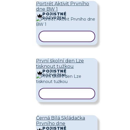
Portrét Aktivit Prvního
dne BW 1
POJISTNÉ
ROZVRŽENÍ
KOPÍROVAT ŠABLONU
První školní den Lze
tisknout tužkou
POJISTNÉ
ROZVRŽENÍ
KOPÍROVAT ŠABLONU
Černá Bílá Skládačka
Prvního dne
POJISTNÉ