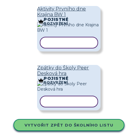
Aktivity Prvního dne
Krajina BW 1
POJISTNÉ
ROZVRŽENÍ
KOPÍROVAT ŠABLONU
Zpátky do Školy Peer
Desková hra
POJISTNÉ
ROZVRŽENÍ
KOPÍROVAT ŠABLONU
VYTVOŘIT ZPĚT DO ŠKOLNÍHO LISTU