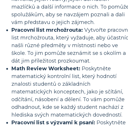
mazlíčků a další informace o nich. To pomůž
spolužákům, aby se navzájem poznali a dali
vám představu o jejich zájmech.
Pracovní list mrchožrouta:
Vytvořte pracovn
list mrchožrouta, který vyžaduje, aby účastníc
našli různé předměty v místnosti nebo ve
škole. To jim pomůže seznámit se s okolím a
dát jim příležitost prozkoumat.
Math Review Worksheet:
Poskytněte
matematický kontrolní list, který hodnotí
znalosti studentů o základních
matematických konceptech, jako je sčítání,
odčítání, násobení a dělení. To vám pomůže
odhadnout, kde se každý student nachází z
hlediska svých matematických dovedností.
Pracovní list s výzvami k psaní:
Poskytněte